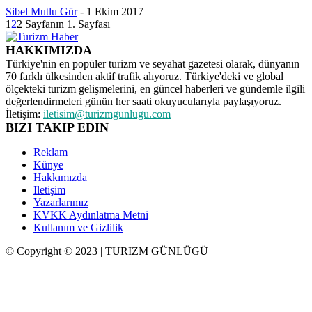
Sibel Mutlu Gür
-
1 Ekim 2017
1
2
2 Sayfanın 1. Sayfası
HAKKIMIZDA
Türkiye'nin en popüler turizm ve seyahat gazetesi olarak, dünyanın
70 farklı ülkesinden aktif trafik alıyoruz. Türkiye'deki ve global
ölçekteki turizm gelişmelerini, en güncel haberleri ve gündemle ilgili
değerlendirmeleri günün her saati okuyucularıyla paylaşıyoruz.
İletişim:
iletisim@turizmgunlugu.com
BIZI TAKIP EDIN
Reklam
Künye
Hakkımızda
Iletişim
Yazarlarımız
KVKK Aydınlatma Metni
Kullanım ve Gizlilik
© Copyright © 2023 | TURIZM GÜNLÜGÜ