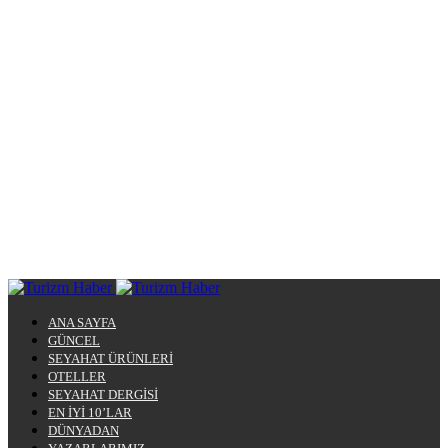
ANA SAYFA
GÜNCEL
SEYAHAT ÜRÜNLERİ
OTELLER
SEYAHAT DERGİSİ
EN İYİ 10’LAR
DÜNYADAN