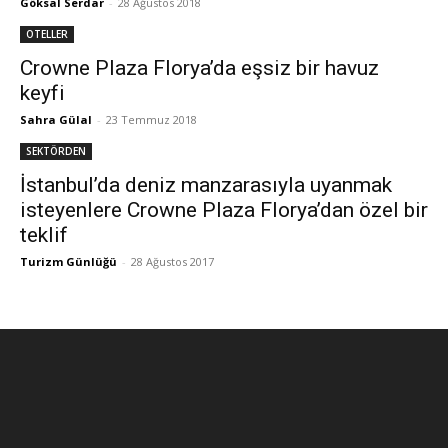
Göksal Serdar
-
28 Ağustos 2018
OTELLER
Crowne Plaza Florya’da eşsiz bir havuz
keyfi
Sahra Gülal
-
23 Temmuz 2018
SEKTÖRDEN
İstanbul’da deniz manzarasıyla uyanmak
isteyenlere Crowne Plaza Florya’dan özel bir
teklif
Turizm Günlüğü
-
28 Ağustos 2017