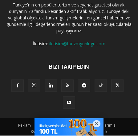
Türkiye'nin en popüler turizm ve seyahat gazetesi olarak,
dünyanın 70 farklı ülkesinden aktif trafik alıyoruz. Türkiye'deki
ve global ölçekteki turizm gelişmelerini, en güncel haberleri ve
gündemle ilgili değerlendirmeleri günün her saati okuyucularıyla
paylaşıyoruz.
İletişim:
iletisim@turizmgunlugu.com
BIZI TAKIP EDIN
Reklam
Künye
Hakkımızda
Iletişim
Yazarlarımız
KVKK Aydınlatma Metni
Kullanım ve Gizlilik