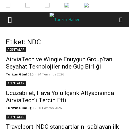
Etiket: NDC
ACENTALAR
AirviaTech ve Wingie Enuygun Group’tan
Seyahat Teknolojilerinde Güç Birliği
Turizm Günlüğü
-
24 Temmuz 2026
ACENTALAR
Ucuzabilet, Hava Yolu İçerik Altyapısında
AirviaTech’i Tercih Etti
Turizm Günlüğü
-
30 Haziran 2026
ACENTALAR
Travelport, NDC standartlarını sağlayan ilk