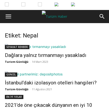
Etiket: Nepal
SEYAHAT REHBERİ
Dağlara yalnız tırmanmayı yasakladı
Turizm Günlüğü
-
14 Mart 2023
GÜNCEL
İstanbul’daki izolasyon otelleri hangileri?
Turizm Günlüğü
-
11 Ağustos 2021
EN İYİ 10'LAR
2021’de öne çıkacak dünyanın en iyi 10