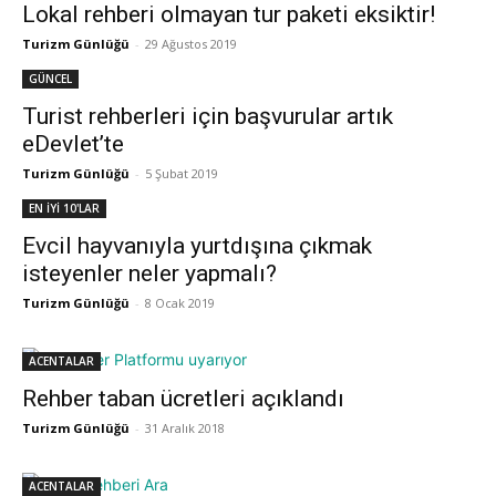
Lokal rehberi olmayan tur paketi eksiktir!
Turizm Günlüğü
-
29 Ağustos 2019
GÜNCEL
Turist rehberleri için başvurular artık
eDevlet’te
Turizm Günlüğü
-
5 Şubat 2019
EN İYİ 10'LAR
Evcil hayvanıyla yurtdışına çıkmak
isteyenler neler yapmalı?
Turizm Günlüğü
-
8 Ocak 2019
ACENTALAR
Rehber taban ücretleri açıklandı
Turizm Günlüğü
-
31 Aralık 2018
ACENTALAR