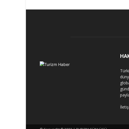
HA
Türk
dünya
globa
günd
payl
İleti