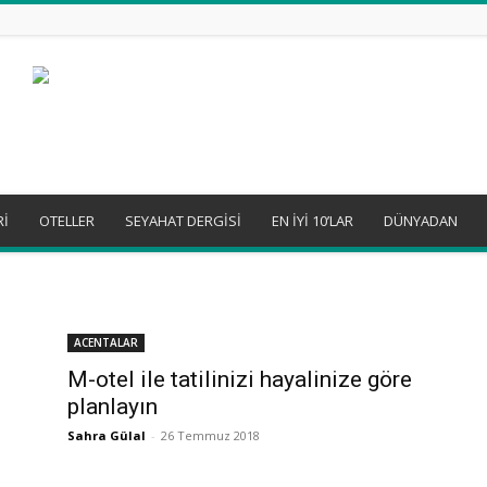
Rİ
OTELLER
SEYAHAT DERGİSİ
EN İYİ 10’LAR
DÜNYADAN
ACENTALAR
M-otel ile tatilinizi hayalinize göre
planlayın
Sahra Gülal
-
26 Temmuz 2018