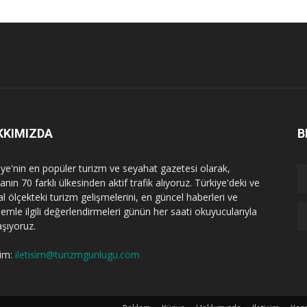
KKIMIZDA
B
iye'nin en popüler turizm ve seyahat gazetesi olarak,
nın 70 farklı ülkesinden aktif trafik alıyoruz. Türkiye'deki ve
l ölçekteki turizm gelişmelerini, en güncel haberleri ve
emle ilgili değerlendirmeleri günün her saati okuyucularıyla
aşıyoruz.
şim:
iletisim@turizmgunlugu.com