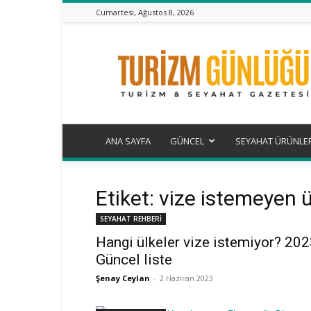
Cumartesi, Ağustos 8, 2026
Turizm
Günlüğü
ANA SAYFA
GÜNCEL
SEYAHAT ÜRÜNLE
Etiket: vize istemeyen ü
SEYAHAT REHBERİ
Hangi ülkeler vize istemiyor? 20
Güncel liste
Şenay Ceylan
-
2 Haziran 2023