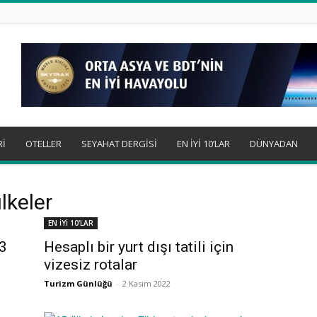
Rİ
OTELLER
SEYAHAT DERGİSİ
EN İYİ 10’LAR
DÜNYADAN
lkeler
EN İYİ 10'LAR
23
Hesaplı bir yurt dışı tatili için
vizesiz rotalar
Turizm Günlüğü
-
2 Kasım 2022