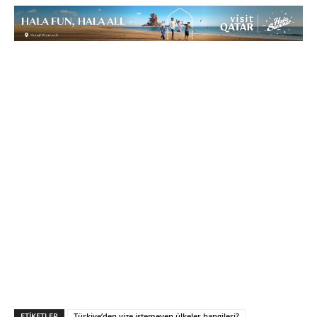
ETIKETLER
Türkiye’den vize istemeyen ülkeler hangileri?