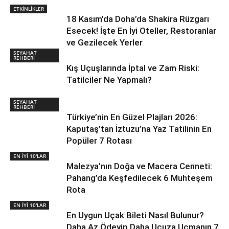
ETKİNLİKLER
18 Kasım’da Doha’da Shakira Rüzgarı
Esecek! İşte En İyi Oteller, Restoranlar
ve Gezilecek Yerler
SEYAHAT
REHBERİ
Kış Uçuşlarında İptal ve Zam Riski:
Tatilciler Ne Yapmalı?
SEYAHAT
REHBERİ
Türkiye’nin En Güzel Plajları 2026:
Kaputaş’tan İztuzu’na Yaz Tatilinin En
Popüler 7 Rotası
EN İYİ 10'LAR
Malezya’nın Doğa ve Macera Cenneti:
Pahang’da Keşfedilecek 6 Muhteşem
Rota
EN İYİ 10'LAR
En Uygun Uçak Bileti Nasıl Bulunur?
Daha Az Ödeyip Daha Ucuza Uçmanın 7