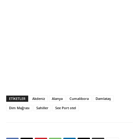
ETIKETLER
Akdeniz
Alanya
Cumalibora
Damlataş
Dim Mağrası
Sahiller
See Port otel