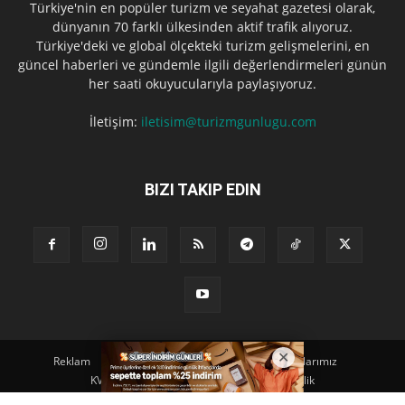
Türkiye'nin en popüler turizm ve seyahat gazetesi olarak,
dünyanın 70 farklı ülkesinden aktif trafik alıyoruz.
Türkiye'deki ve global ölçekteki turizm gelişmelerini, en
güncel haberleri ve gündemle ilgili değerlendirmeleri günün
her saati okuyucularıyla paylaşıyoruz.
İletişim:
iletisim@turizmgunlugu.com
BIZI TAKIP EDIN
Reklam
Künye
Hakkımızda
Iletişim
Yazarlarımız
KVKK Aydınlatma Metni
Kullanım ve Gizlilik