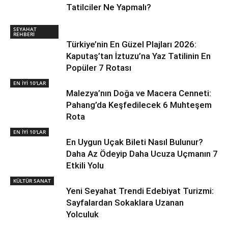
Tatilciler Ne Yapmalı?
SEYAHAT
REHBERİ
Türkiye’nin En Güzel Plajları 2026:
Kaputaş’tan İztuzu’na Yaz Tatilinin En
Popüler 7 Rotası
EN İYİ 10'LAR
Malezya’nın Doğa ve Macera Cenneti:
Pahang’da Keşfedilecek 6 Muhteşem
Rota
EN İYİ 10'LAR
En Uygun Uçak Bileti Nasıl Bulunur?
Daha Az Ödeyip Daha Ucuza Uçmanın 7
Etkili Yolu
KÜLTÜR SANAT
Yeni Seyahat Trendi Edebiyat Turizmi:
Sayfalardan Sokaklara Uzanan
Yolculuk