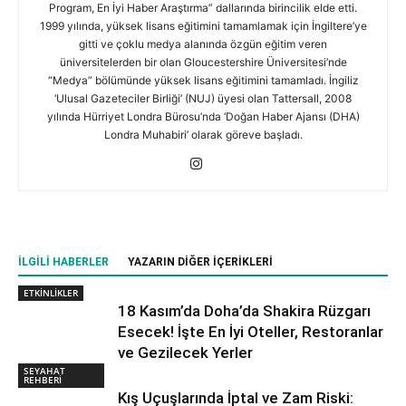
Program, En İyi Haber Araştırma” dallarında birincilik elde etti.
1999 yılında, yüksek lisans eğitimini tamamlamak için İngiltere’ye
gitti ve çoklu medya alanında özgün eğitim veren
üniversitelerden bir olan Gloucestershire Üniversitesi’nde
“Medya” bölümünde yüksek lisans eğitimini tamamladı. İngiliz
‘Ulusal Gazeteciler Birliği’ (NUJ) üyesi olan Tattersall, 2008
yılında Hürriyet Londra Bürosu’nda ‘Doğan Haber Ajansı (DHA)
Londra Muhabiri’ olarak göreve başladı.
İLGILI HABERLER
YAZARIN DIĞER İÇERIKLERI
ETKİNLİKLER
18 Kasım’da Doha’da Shakira Rüzgarı
Esecek! İşte En İyi Oteller, Restoranlar
ve Gezilecek Yerler
SEYAHAT
REHBERİ
Kış Uçuşlarında İptal ve Zam Riski: