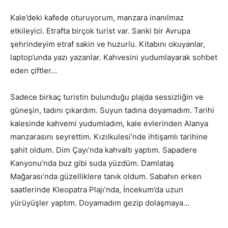
Kale’deki kafede oturuyorum, manzara inanılmaz
etkileyici. Etrafta birçok turist var. Sanki bir Avrupa
şehrindeyim etraf sakin ve huzurlu. Kitabını okuyanlar,
laptop’unda yazı yazanlar. Kahvesini yudumlayarak sohbet
eden çiftler…
Sadece birkaç turistin bulunduğu plajda sessizliğin ve
güneşin, tadını çıkardım. Suyun tadına doyamadım. Tarihi
kalesinde kahvemi yudumladım, kale evlerinden Alanya
manzarasını seyrettim. Kızılkulesi’nde ihtişamlı tarihine
şahit oldum. Dim Çayı’nda kahvaltı yaptım. Sapadere
Kanyonu’nda buz gibi suda yüzdüm. Damlataş
Mağarası’nda güzelliklere tanık oldum. Sabahın erken
saatlerinde Kleopatra Plajı’nda, İncekum’da uzun
yürüyüşler yaptım. Doyamadım gezip dolaşmaya…