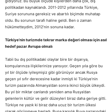
gidiyoruz. Bu büyük ölçüde kişilerden daha çok, dış
politikadan kaynaklandı. 2011-2012 yıllarında Türkiye,
Suriye sorununa gereksiz ve abartılı biçimde muhatap
oldu. Bu sorunun tarafı haline geldi. Ben o zaman
hükümetteydim, 2012’nin sonuna kadar.
Türkiye’nin turizmde tekrar marka değeri olması için asıl
hedef pazar Avrupa olmalı
Tabii bu dış politikadaki olaylar bire bir dışarıya,
komşularınıza ilişkilerinize yansıyor. Geçen yıla göre bu
yıl bir ölçüde iyileşmişiz gibi görünüyor ancak Rusya
geçen yıl sıfır derecesine kadar inmişti ki Türkiye’nin
turizm pazarında Almanya’dan sonra ikinci büyük ülkeydi.
Bu yıl bir miktar canlandı yeniden ama Rusya’dan
gelenlerin kültür ve gelir düzeyleri biraz daha geriye gitti.
Türkiye ne yazık ki biraz daha ucuz bir turizm ülkesi
olarak görünmeye başladı. Buna karşılık Ruya pazarındaki