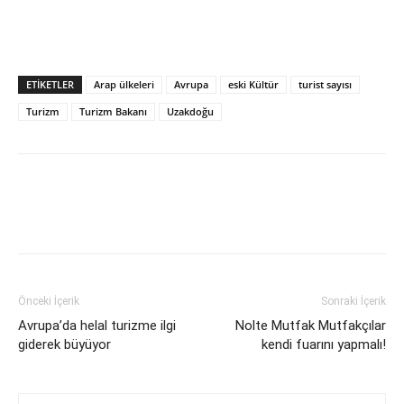
ETIKETLER
Arap ülkeleri
Avrupa
eski Kültür
turist sayısı
Turizm
Turizm Bakanı
Uzakdoğu
Önceki İçerik
Sonraki İçerik
Avrupa’da helal turizme ilgi
Nolte Mutfak Mutfakçılar
giderek büyüyor
kendi fuarını yapmalı!