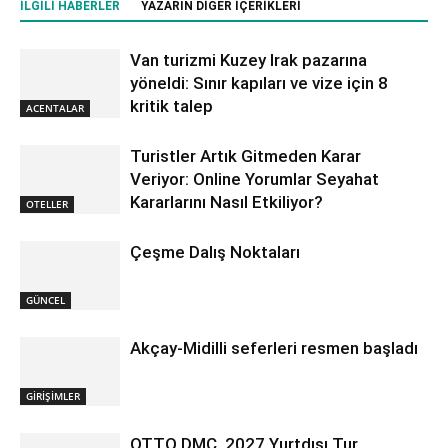
İLGILI HABERLER
YAZARIN DIĞER İÇERIKLERI
Van turizmi Kuzey Irak pazarına
yöneldi: Sınır kapıları ve vize için 8
kritik talep
ACENTALAR
Turistler Artık Gitmeden Karar
Veriyor: Online Yorumlar Seyahat
Kararlarını Nasıl Etkiliyor?
OTELLER
Çeşme Dalış Noktaları
GÜNCEL
Akçay-Midilli seferleri resmen başladı
GİRİŞİMLER
OTTO DMC, 2027 Yurtdışı Tur