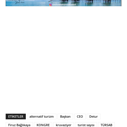
ETIKETLER
alternatif turizm
Başkan
CEO
Detur
Firuz Bağlıkaya
KONGRE
kruvaziyer
turist sayısı
TÜRSAB