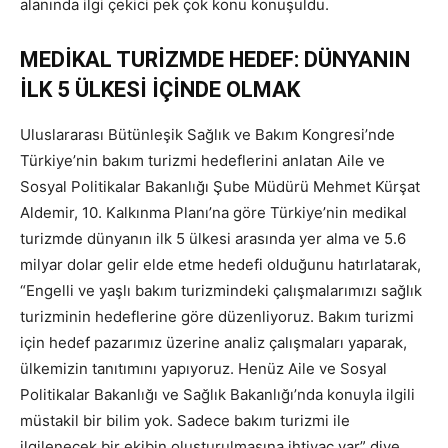
alanında ilgi çekici pek çok konu konuşuldu.
MEDİKAL TURİZMDE HEDEF: DÜNYANIN
İLK 5 ÜLKESİ İÇİNDE OLMAK
Uluslararası Bütünleşik Sağlık ve Bakım Kongresi’nde
Türkiye’nin bakım turizmi hedeflerini anlatan Aile ve
Sosyal Politikalar Bakanlığı Şube Müdürü Mehmet Kürşat
Aldemir, 10. Kalkınma Planı’na göre Türkiye’nin medikal
turizmde dünyanın ilk 5 ülkesi arasında yer alma ve 5.6
milyar dolar gelir elde etme hedefi olduğunu hatırlatarak,
“Engelli ve yaşlı bakım turizmindeki çalışmalarımızı sağlık
turizminin hedeflerine göre düzenliyoruz. Bakım turizmi
için hedef pazarımız üzerine analiz çalışmaları yaparak,
ülkemizin tanıtımını yapıyoruz. Henüz Aile ve Sosyal
Politikalar Bakanlığı ve Sağlık Bakanlığı’nda konuyla ilgili
müstakil bir bilim yok. Sadece bakım turizmi ile
ilgilenecek bir ekibin oluşturulmasına ihtiyaç var” diye