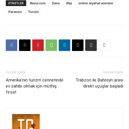
ETIKETLER
Bavul.com
Dava
iflas
online seyahat acentesi
Paravion
Turizm
Önceki İçerik
Sonraki İçerik
Amerika’nın turizm cennetinde
Trabzon ile Bahreyn arası
ev sahibi olmak için müthiş
direkt uçuşlar başladı
fırsat