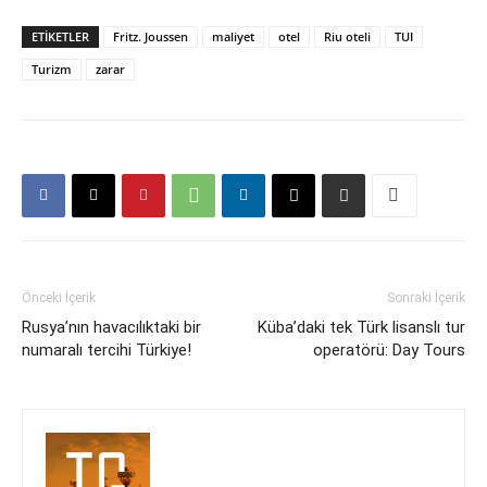
ETIKETLER
Fritz. Joussen
maliyet
otel
Riu oteli
TUI
Turizm
zarar
Önceki İçerik
Sonraki İçerik
Rusya’nın havacılıktaki bir
Küba’daki tek Türk lisanslı tur
numaralı tercihi Türkiye!
operatörü: Day Tours