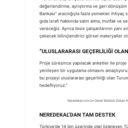
değerlendirme, ayrıştırma ve geri dönüşüm 
Bankası” aracılığıyla fazla yemekler ihtiyaç 
gıda israfı hakkında satın alma, mutfak ve ser
vereceğiz. Ayrıca tesis çalışanlarının yanı sır
çekecek bilinçlendirici görsel materyaller ot
“ULUSLARARASI GEÇERLİLİĞİ OLAN
Proje süresince yapılacak anketler ile proje 
yenileyen bir uygulama olmasını amaçlıyoruz
bu projeyi uluslararası geçerliliği olan Tur
hedefliyoruz.”
Neredekal.com’un Genel Müdürü Özkan H
NEREDEKAL’DAN TAM DESTEK
Türkiye’de 14 bin üzerinde otel listeleyen 