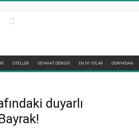
Rİ
OTELLER
SEYAHAT DERGİSİ
EN İYİ 10’LAR
DÜNYADAN
afındaki duyarlı
Bayrak!