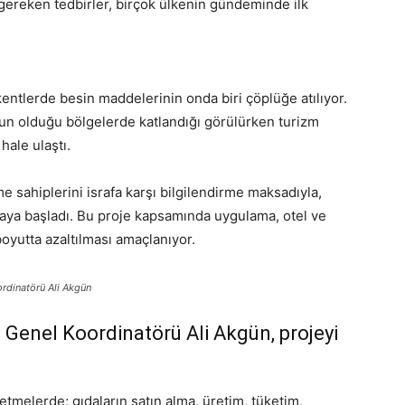
 gereken tedbirler, birçok ülkenin gündeminde ilk
entlerde besin maddelerinin onda biri çöplüğe atılıyor.
oğun olduğu bölgelerde katlandığı görülürken turizm
hale ulaştı.
me sahiplerini israfa karşı bilgilendirme maksadıyla,
maya başladı. Bu proje kapsamında uygulama, otel ve
boyutta azaltılması amaçlanıyor.
rdinatörü Ali Akgün
Genel Koordinatörü Ali Akgün, projeyi
etmelerde; gıdaların satın alma, üretim, tüketim,