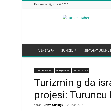
Perşembe, Ağustos 6, 2026
Turizm
Günlüğü
ANA SAYFA
GÜNCEL
SEYAHAT ÜRÜNLE
GASTRONOMİ
GİRİŞİMLER
SEKTÖRDEN
Turizmin gıda isr
projesi: Turuncu 
Yazar
Turizm Günlüğü
-
2 Nisan 2018