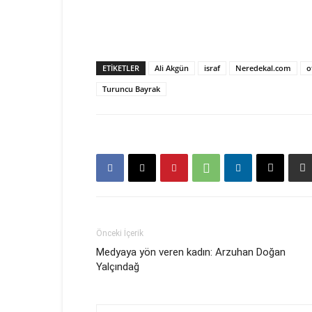
ETIKETLER
Ali Akgün
israf
Neredekal.com
o
Turuncu Bayrak
Önceki İçerik
Medyaya yön veren kadın: Arzuhan Doğan
Yalçındağ