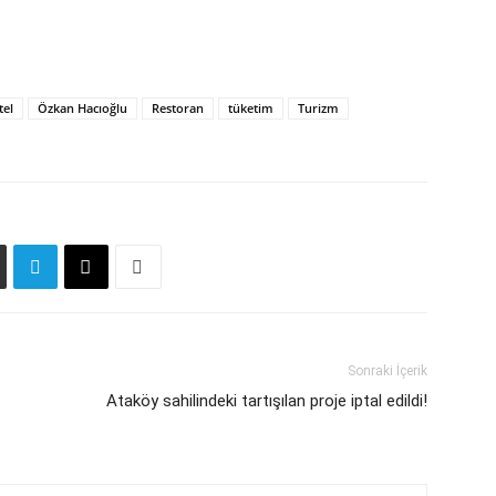
tel
Özkan Hacıoğlu
Restoran
tüketim
Turizm
Sonraki İçerik
Ataköy sahilindeki tartışılan proje iptal edildi!