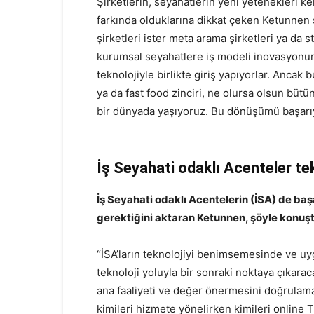
Şirketlerin, seyahatlerin yeni yetenekleri 
farkında olduklarına dikkat çeken Ketunnen ş
şirketleri ister meta arama şirketleri ya da s
kurumsal seyahatlere iş modeli inovasyonun
teknolojiyle birlikte giriş yapıyorlar. Anca
ya da fast food zinciri, ne olursa olsun bütün
bir dünyada yaşıyoruz. Bu dönüşümü başarıyla
İş Seyahati odaklı Acenteler tek
İş Seyahati odaklı Acentelerin (İSA) de başa
gerektiğini aktaran Ketunnen, şöyle konuşt
“İSA’ların teknolojiyi benimsemesinde ve uyg
teknoloji yoluyla bir sonraki noktaya çıkara
ana faaliyeti ve değer önermesini doğrulamakt
kimileri hizmete yönelirken kimileri online 