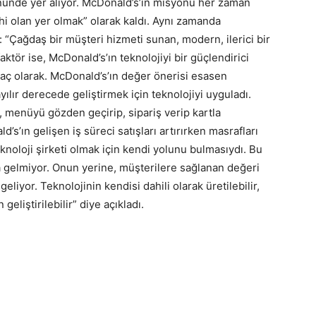
 önünde yer alıyor. McDonald’s’ın misyonu her zaman
ihi olan yer olmak” olarak kaldı. Aynı zamanda
“Çağdaş bir müşteri hizmeti sunan, modern, ilerici bir
faktör ise, McDonald’s’ın teknolojiyi bir güçlendirici
raç olarak. McDonald’s’ın değer önerisi esasen
ılır derecede geliştirmek için teknolojiyi uyguladı.
, menüyü gözden geçirip, sipariş verip kartla
ld’s’ın gelişen iş süreci satışları artırırken masrafları
knoloji şirketi olmak için kendi yolunu bulmasıydı. Bu
 gelmiyor. Onun yerine, müşterilere sağlanan değeri
eliyor. Teknolojinin kendisi dahili olarak üretilebilir,
geliştirilebilir” diye açıkladı.