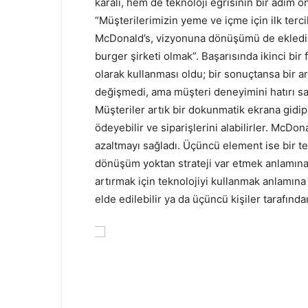
karalı, hem de teknoloji eğrisinin bir adım
“Müşterilerimizin yeme ve içme için ilk terc
McDonald’s, vizyonuna dönüşümü de ekledi: 
burger şirketi olmak”. Başarısında ikinci bir 
olarak kullanması oldu; bir sonuçtansa bir a
değişmedi, ama müşteri deneyimini hatırı say
Müşteriler artık bir dokunmatik ekrana gidip
ödeyebilir ve siparişlerini alabilirler. McDona
azaltmayı sağladı. Üçüncü element ise bir te
dönüşüm yoktan strateji var etmek anlamına
artırmak için teknolojiyi kullanmak anlamına g
elde edilebilir ya da üçüncü kişiler tarafından 