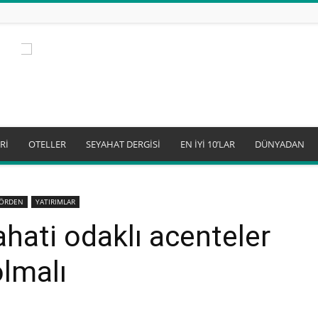
Rİ
OTELLER
SEYAHAT DERGİSİ
EN İYİ 10’LAR
DÜNYADAN
TÖRDEN
YATIRIMLAR
hati odaklı acenteler
olmalı