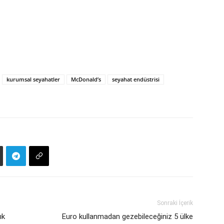
kurumsal seyahatler
McDonald’s
seyahat endüstrisi
Sonraki İçerik
ık
Euro kullanmadan gezebileceğiniz 5 ülke