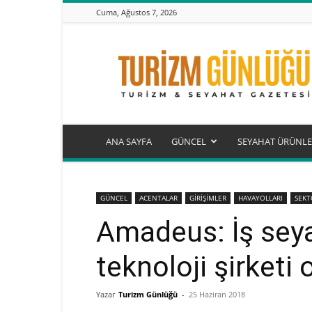
Cuma, Ağustos 7, 2026
Turizm
Günlüğü
ANA SAYFA
GÜNCEL
SEYAHAT ÜRÜNLE
GÜNCEL
ACENTALAR
GİRİŞİMLER
HAVAYOLLARI
SEK
Amadeus: İş seya
teknoloji şirketi 
Yazar
Turizm Günlüğü
-
25 Haziran 2018