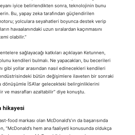
eyanı iyice belirlendikten sonra, teknolojinin bunu
verin. Bu, yapay zeka tarafından güçlendirilen
motoru; yolculara seyahatleri boyunca destek verip
ların havaalanındaki uzun sıralardan kaçınmasını
mi olabilir.”
ntelere sağlayacağı katkıları açıklayan Ketunnen,
olunu kendileri bulmalı. Ne yapacakları, bu becerileri
ı gibi yollar arasından nasıl edinecekleri kendileri
 endüstrisindeki bütün değişimlere ilaveten bir sonraki
 dönüşümle İSA’lar gelecekteki belirginliklerini
ir ve masrafları azaltabilir” diye konuştu.
 hikayesi
st-food markası olan McDonald’s’ın da başarısında
en, “McDonald’s hem ana faaliyeti konusunda oldukça