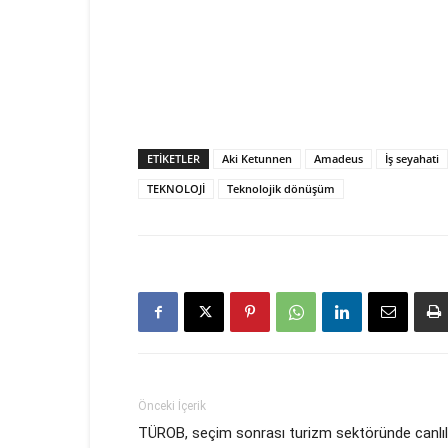
ETIKETLER
Aki Ketunnen
Amadeus
İş seyahati
TEKNOLOJİ
Teknolojik dönüşüm
Önceki İçerik
TÜROB, seçim sonrası turizm sektöründe canlıl