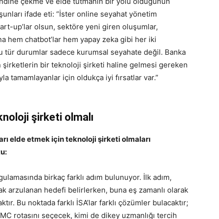
kendine çekme ve elde tutmanın bir yolu olduğunun
unları ifade eti: “İster online seyahat yönetim
tart-up’lar olsun, sektöre yeni giren oluşumlar,
a hem chatbot’lar hem yapay zeka gibi her iki
k bu tür durumlar sadece kurumsal seyahate değil. Banka
 şirketlerin bir teknoloji şirketi haline gelmesi gereken
 tamamlayanlar için oldukça iyi fırsatlar var.”
noloji şirketi olmalı
rı elde etmek için teknoloji şirketi olmaları
u:
ulamasında birkaç farklı adım bulunuyor. İlk adım,
cak arzulanan hedefi belirlerken, buna eş zamanlı olarak
ır. Bu noktada farklı İSA’lar farklı çözümler bulacaktır;
TMC rotasını seçecek, kimi de dikey uzmanlığı tercih