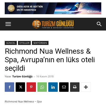
GÜNCEL
OTELLER
SEKTÖRDEN
Richmond Nua Wellness &
Spa, Avrupa’nın en lüks oteli
seçildi
Yazar
Turizm Günlüğü
-
16 Kasım 2018
Richmond Nua Wellness – Spa