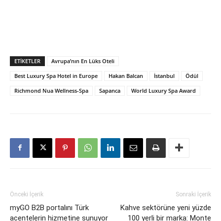
ETIKETLER
Avrupa’nın En Lüks Oteli
Best Luxury Spa Hotel in Europe
Hakan Balcan
İstanbul
Ödül
Richmond Nua Wellness-Spa
Sapanca
World Luxury Spa Award
Önceki İçerik
Sonraki İçerik
myGO B2B portalını Türk
Kahve sektörüne yeni yüzde
acentelerin hizmetine sunuyor
100 yerli bir marka: Monte