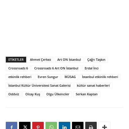
ETIKETLER
Ahmet Çerkez
Art ON İstanbul
Çağrı Taşkın
Crossroads 6
Crossroads 6 Art ON İstanbul
Erdal İnci
etkinlik rehberi
Evren Sungur
İKÜSAG
İstanbul etkinlik rehberi
İstanbul Kültür Üniversitesi Sanat Galerisi
kültür sanat haberleri
Oddviz
Olcay Kuş
Olgu Ülkenciler
Serkan Kaptan