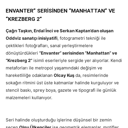
ENVANTER” SERİSİNDEN “MANHATTAN” VE
“KREZBERG 2”
Çağrı Taşkın, Erdal İnci ve Serkan Kaptan’dan oluşan
Oddviz sanatçı inisiyatifi
, fotogrametri tekniği ile
çektikleri fotoğrafları, sanal yerleştirmelere
dönüştürdükleri
“Envanter” serisinden “Manhattan” ve
“Krezberg 2”
isimli eserleriyle sergide yer alıyorlar. Kendi
metaforları ile metropol yaşamındaki değişim ve
hareketliliğe odaklanan
Olcay Kuş
da, resimlerinde
sokağın ritmini üst üste katmanlar halinde kurguluyor ve
stencil baskı, sprey boya, gazete ve tipografi ile günlük
malzemeleri kullanıyor.
Seri halinde oluşturduğu işlerine düşünsel bir zemin
seçen
Olgu Ülkenciler
ise geometrik elemanlar, motifler