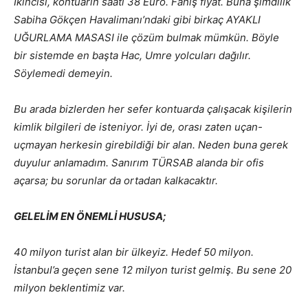
İkincisi, kontuarın saati 38 Euro. Fahiş fiyat. Buna şimdilik
Sabiha Gökçen Havalimanı’ndaki gibi birkaç AYAKLI
UĞURLAMA MASASI ile çözüm bulmak mümkün. Böyle
bir sistemde en başta Hac, Umre yolcuları dağılır.
Söylemedi demeyin.
Bu arada bizlerden her sefer kontuarda çalışacak kişilerin
kimlik bilgileri de isteniyor. İyi de, orası zaten uçan-
uçmayan herkesin girebildiği bir alan. Neden buna gerek
duyulur anlamadım. Sanırım TÜRSAB alanda bir ofis
açarsa; bu sorunlar da ortadan kalkacaktır.
GELELİM EN ÖNEMLİ HUSUSA;
40 milyon turist alan bir ülkeyiz. Hedef 50 milyon.
İstanbul’a geçen sene 12 milyon turist gelmiş. Bu sene 20
milyon beklentimiz var.