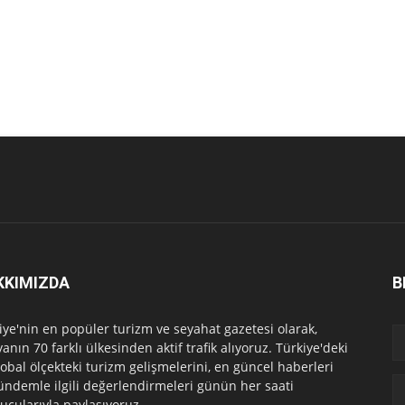
KKIMIZDA
B
iye'nin en popüler turizm ve seyahat gazetesi olarak,
anın 70 farklı ülkesinden aktif trafik alıyoruz. Türkiye'deki
lobal ölçekteki turizm gelişmelerini, en güncel haberleri
ündemle ilgili değerlendirmeleri günün her saati
ucularıyla paylaşıyoruz.