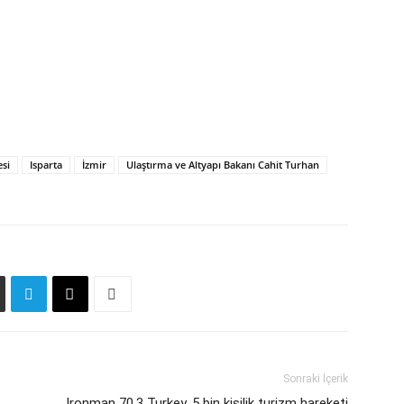
esi
Isparta
İzmir
Ulaştırma ve Altyapı Bakanı Cahit Turhan
Sonraki İçerik
Ironman 70.3 Turkey, 5 bin kişilik turizm hareketi