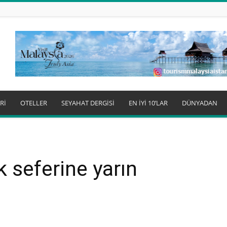
Rİ
OTELLER
SEYAHAT DERGİSİ
EN İYİ 10’LAR
DÜNYADAN
k seferine yarın