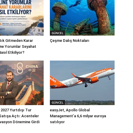
GÜNCEL
rtık Gitmeden Karar
Çeşme Dalış Noktaları
line Yorumlar Seyahat
Nasıl Etkiliyor?
GÜNCEL
2027 Yurtdışı Tur
easyJet, Apollo Global
 Satışa Açtı: Acenteler
Management’a 6,6 milyar euroya
vasyon Dönemine Girdi
satılıyor