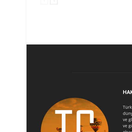
HA
Türk
düny
ve g
ve g
okuy