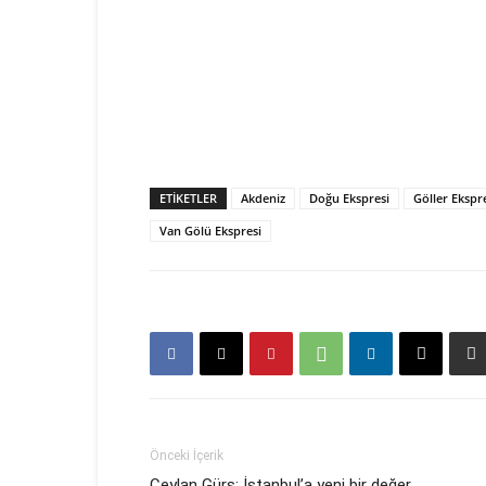
ETIKETLER
Akdeniz
Doğu Ekspresi
Göller Ekspr
Van Gölü Ekspresi
Önceki İçerik
Ceylan Gürs: İstanbul’a yeni bir değer