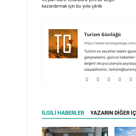
kazandırmak için bu yola çıktık
Turizm Günlüğü
https://www.turizmgunlugu.com
Turizm ve seyahat odaklı gaze
gelişmelerini, güncel haberleri 
değerli okuyucularıyla paylaşıy
ulaşabilirsiniz: iletisim@turi
İLGILI HABERLER
YAZARIN DIĞER İÇ