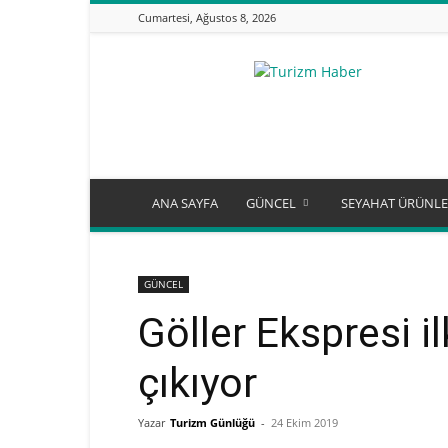
Cumartesi, Ağustos 8, 2026
Turizm
Günlüğü
ANA SAYFA
GÜNCEL
SEYAHAT ÜRÜNLE
GÜNCEL
Göller Ekspresi il
çıkıyor
Yazar
Turizm Günlüğü
-
24 Ekim 2019