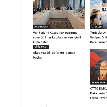
ACENTALAR
OTELLER
Van turizmi Kuzey Irak pazarına
Turistler A
yöneldi: Sınır kapıları ve vize için 8
Veriyor: On
kritik talep
Kararlarını 
GİRİŞİMLER
Akçay-Midilli seferleri resmen
başladı
ACENTALAR
OTTO DMC, 
Paketlerini
Erken Rezer