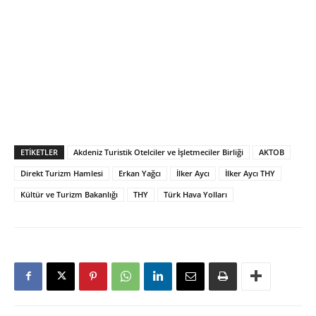
ETIKETLER
Akdeniz Turistik Otelciler ve İşletmeciler Birliği
AKTOB
Direkt Turizm Hamlesi
Erkan Yağcı
İlker Aycı
İlker Aycı THY
Kültür ve Turizm Bakanlığı
THY
Türk Hava Yolları