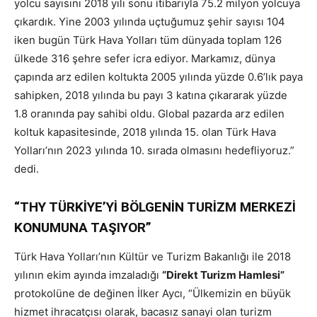
yolcu sayısını 2018 yılı sonu itibarıyla 75.2 milyon yolcuya
çıkardık. Yine 2003 yılında uçtuğumuz şehir sayısı 104
iken bugün Türk Hava Yolları tüm dünyada toplam 126
ülkede 316 şehre sefer icra ediyor. Markamız, dünya
çapında arz edilen koltukta 2005 yılında yüzde 0.6’lık paya
sahipken, 2018 yılında bu payı 3 katına çıkararak yüzde
1.8 oranında pay sahibi oldu. Global pazarda arz edilen
koltuk kapasitesinde, 2018 yılında 15. olan Türk Hava
Yolları’nın 2023 yılında 10. sırada olmasını hedefliyoruz.”
dedi.
“THY TÜRKİYE’Yİ BÖLGENİN TURİZM MERKEZİ
KONUMUNA TAŞIYOR”
Türk Hava Yolları’nın Kültür ve Turizm Bakanlığı ile 2018
yılının ekim ayında imzaladığı
“Direkt Turizm Hamlesi”
protokolüne de değinen İlker Aycı, “Ülkemizin en büyük
hizmet ihracatçısı olarak, bacasız sanayi olan turizm