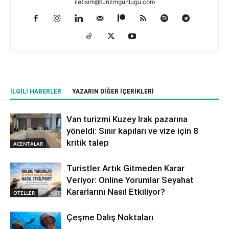
iletisim@turizmgunlugu.com
İLGILI HABERLER
YAZARIN DIĞER İÇERIKLERI
Van turizmi Kuzey Irak pazarına
yöneldi: Sınır kapıları ve vize için 8
kritik talep
ACENTALAR
Turistler Artık Gitmeden Karar
Veriyor: Online Yorumlar Seyahat
Kararlarını Nasıl Etkiliyor?
OTELLER
Çeşme Dalış Noktaları