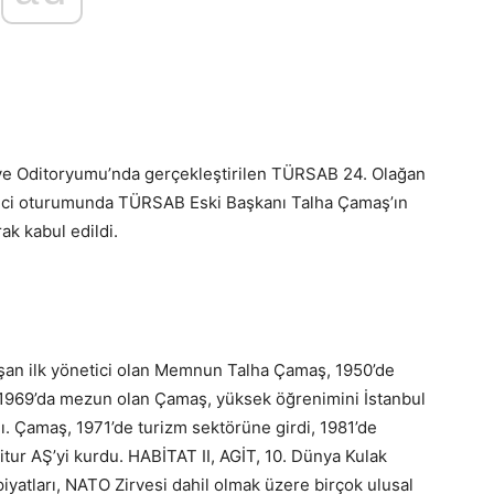
ye Oditoryumu’nda gerçekleştirilen TÜRSAB 24. Olağan
inci oturumunda TÜRSAB Eski Başkanı Talha Çamaş’ın
ak kabul edildi.
şan ilk yönetici olan Memnun Talha Çamaş, 1950’de
 1969’da mezun olan Çamaş, yüksek öğrenimini İstanbul
ı. Çamaş, 1971’de turizm sektörüne girdi, 1981’de
tur AŞ’yi kurdu. HABİTAT II, AGİT, 10. Dünya Kulak
yatları, NATO Zirvesi dahil olmak üzere birçok ulusal