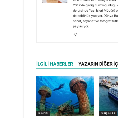
2017'de girdiği turizmgunlugu
dergisinde Yazı İşleri Müdürü o
de editörlük yapıyor. Dünya Ba
sanat, seyahat ve fotoğraf tut
paylaşıyor.
İLGILI HABERLER
YAZARIN DIĞER İÇ
GÜNCEL
GİRİŞİMLER