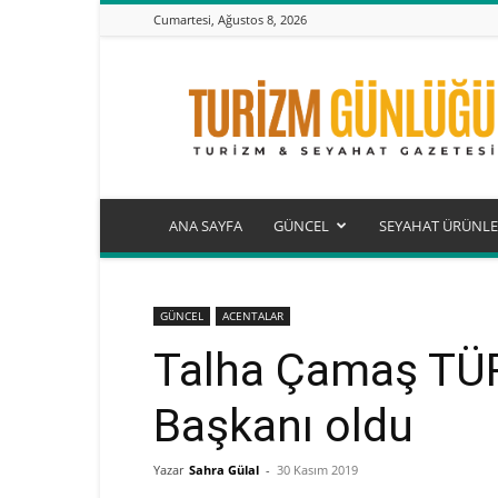
Cumartesi, Ağustos 8, 2026
Turizm
Günlüğü
ANA SAYFA
GÜNCEL
SEYAHAT ÜRÜNLE
GÜNCEL
ACENTALAR
Talha Çamaş TÜR
Başkanı oldu
Yazar
Sahra Gülal
-
30 Kasım 2019