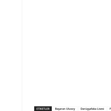
ETIKETLER
Başaran Ulusoy
Darüşşafaka Lisesi
F