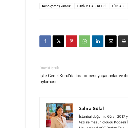
talha çamaş kimdir
TURİZM HABERLERİ
TÜRSAB
Önceki İçerik
İşte Genel Kurul’da ibra öncesi yaşananlar ve ib
oylaması
Sahra Gülal
İstanbul doğumlu Gülal, 2017 y
tezi ile mezun olduğu Kocaeli 
Üniversitesi AÖF Radyo Televiz