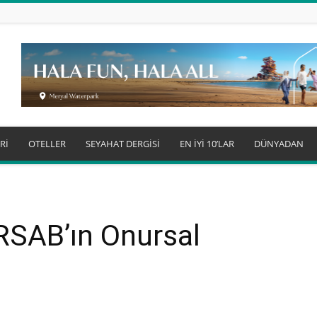
Rİ
OTELLER
SEYAHAT DERGİSİ
EN İYİ 10’LAR
DÜNYADAN
SAB’ın Onursal