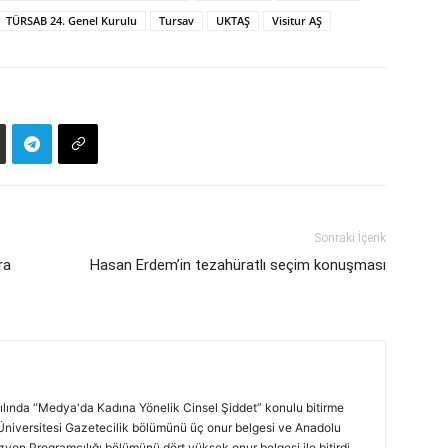
TÜRSAB 24. Genel Kurulu
Tursav
UKTAŞ
Visitur AŞ
Sonraki İçerik
ra
Hasan Erdem’in tezahüratlı seçim konuşması
ılında “Medya'da Kadına Yönelik Cinsel Şiddet” konulu bitirme
Üniversitesi Gazetecilik bölümünü üç onur belgesi ve Anadolu
yon Programcılığı bölümünü dört yüksek onur belgesi ile bitirdi.