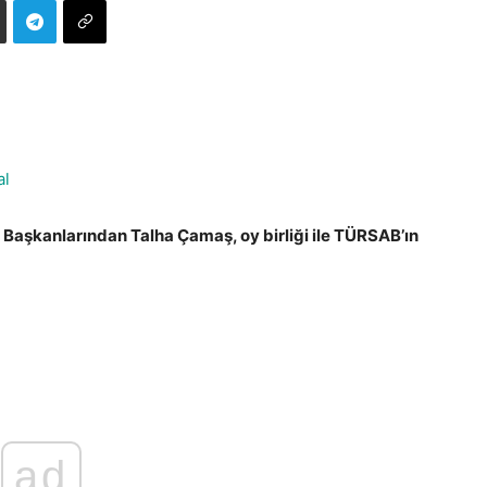
al
aşkanlarından Talha Çamaş, oy birliği ile TÜRSAB’ın
ad