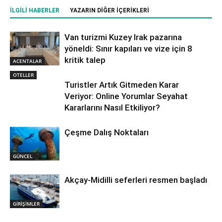
İLGILI HABERLER
YAZARIN DIĞER İÇERIKLERI
Van turizmi Kuzey Irak pazarına
yöneldi: Sınır kapıları ve vize için 8
kritik talep
ACENTALAR
OTELLER
Turistler Artık Gitmeden Karar
Veriyor: Online Yorumlar Seyahat
Kararlarını Nasıl Etkiliyor?
Çeşme Dalış Noktaları
GÜNCEL
Akçay-Midilli seferleri resmen başladı
GİRİŞİMLER