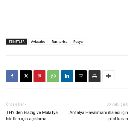
ETIKETLER
Aviasales
Rus turist
Rusya
Önceki İçerik
Sonraki İçerik
THY’den Elazığ ve Malatya
Antalya Havalimanı ihalesi için
biletleri için açıklama
iptal kararı