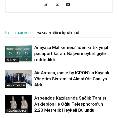
İLGILI HABERLER
YAZARIN DIĞER İÇERIKLERI
Anayasa Mahkemesi’nden kritik yeşil
pasaport kararı: Başvuru oybirliğiyle
reddedildi
GÜNCEL
Air Astana, easie by ICRON’un Kaynak
Yönetim Sistemi’ni Almatı’da Canlıya
Aldı
HAVAYOLLARI
Aspendos Kazılarında Sağlık Tanrısı
Asklepios ile Oğlu Telesphoros’un
2,20 Metrelik Heykeli Bulundu
KÜLTÜR SANAT