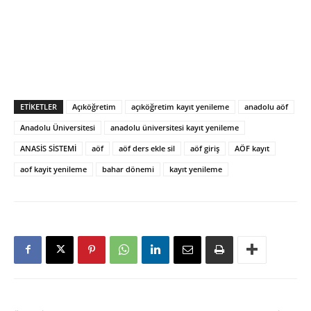
ETIKETLER
Açıköğretim
açıköğretim kayıt yenileme
anadolu aöf
Anadolu Üniversitesi
anadolu üniversitesi kayıt yenileme
ANASİS SİSTEMİ
aöf
aöf ders ekle sil
aöf giriş
AÖF kayıt
aof kayit yenileme
bahar dönemi
kayıt yenileme