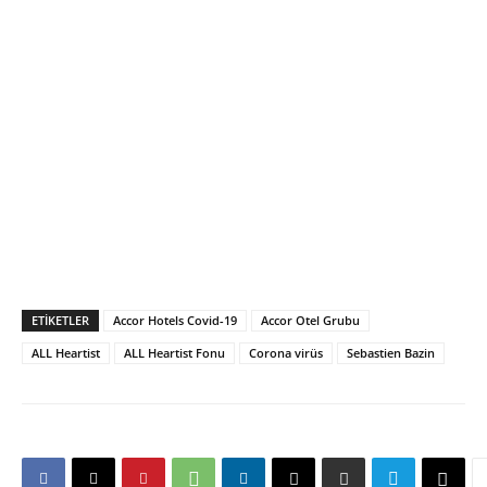
ETIKETLER
Accor Hotels Covid-19
Accor Otel Grubu
ALL Heartist
ALL Heartist Fonu
Corona virüs
Sebastien Bazin