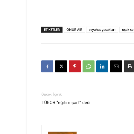
ETIKETLER
ONUR AİR
seyahat yasakları
uçak sef
Önceki İçerik
TÜROB “eğitim şart” dedi