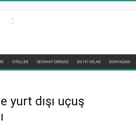
Rİ
OTELLER
SEYAHAT DERGİSİ
EN İYİ 10’LAR
DÜNYADAN
ve yurt dışı uçuş
ı