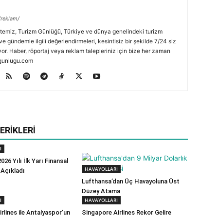
/reklam/
temiz, Turizm Günlüğü, Türkiye ve dünya genelindeki turizm
ve gündemle ilgili değerlendirmeleri, kesintisiz bir şekilde 7/24 siz
or. Haber, röportaj veya reklam talepleriniz için bize her zaman
zmgunlugu.com
ERIKLERI
I
026 Yılı İlk Yarı Finansal
HAVAYOLLARI
 Açıkladı
Lufthansa’dan Üç Havayoluna Üst
Düzey Atama
I
HAVAYOLLARI
rlines ile Antalyaspor’un
Singapore Airlines Rekor Gelire