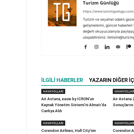
Turizm Günlüğü
https://www.turizmgunlugu.com
Turizm ve seyahat odaklı gaze
gelişmelerini, güncel haberleri 
değerli okuyucularıyla paylaşıy
ulaşabilirsiniz: iletisim@turi
İLGILI HABERLER
YAZARIN DIĞER İÇ
HAVAYOLLARI
HAVAYOLLAR
Air Astana, easie by ICRON’un
Air Astana 2
Kaynak Yönetim Sistemi’ni Almatı’da
Sonuçlarını
Canlıya Aldı
HAVAYOLLARI
HAVAYOLLAR
Corendon Airlines, Hull City’nin
Corendon Ai