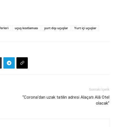
erleri
uçuş kısıtlaması
yurt dışı uçuşlar
Yurt içi uçuşlar
Sonraki İçerik
“Corona’dan uzak tatilin adresi Alaçatı Alâ Otel
olacak”