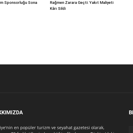
im Sponsorluğu Sona
Rağmen Zarara Geçti: Yakıt Maliyeti
Kârı Sildi
KKIMIZDA
B
iye'nin en popüler turizm ve seyahat gazetesi olarak,