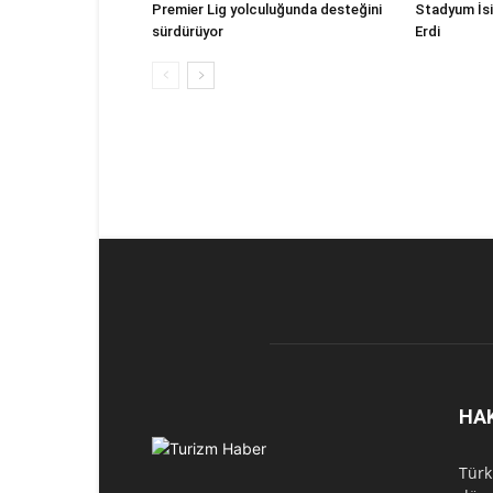
Premier Lig yolculuğunda desteğini
Stadyum İs
sürdürüyor
Erdi
HA
Türk