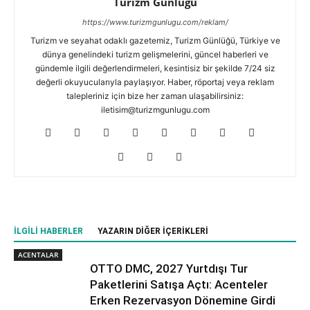
Turizm Günlüğü
https://www.turizmgunlugu.com/reklam/
Turizm ve seyahat odaklı gazetemiz, Turizm Günlüğü, Türkiye ve
dünya genelindeki turizm gelişmelerini, güncel haberleri ve
gündemle ilgili değerlendirmeleri, kesintisiz bir şekilde 7/24 siz
değerli okuyucularıyla paylaşıyor. Haber, röportaj veya reklam
talepleriniz için bize her zaman ulaşabilirsiniz:
iletisim@turizmgunlugu.com
İLGILI HABERLER
YAZARIN DIĞER İÇERIKLERI
ACENTALAR
OTTO DMC, 2027 Yurtdışı Tur
Paketlerini Satışa Açtı: Acenteler
Erken Rezervasyon Dönemine Girdi