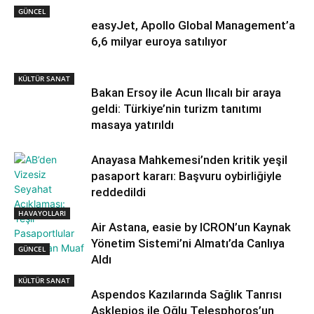
GÜNCEL
easyJet, Apollo Global Management’a
6,6 milyar euroya satılıyor
KÜLTÜR SANAT
Bakan Ersoy ile Acun Ilıcalı bir araya
geldi: Türkiye’nin turizm tanıtımı
masaya yatırıldı
Anayasa Mahkemesi’nden kritik yeşil
pasaport kararı: Başvuru oybirliğiyle
reddedildi
HAVAYOLLARI
Air Astana, easie by ICRON’un Kaynak
Yönetim Sistemi’ni Almatı’da Canlıya
GÜNCEL
Aldı
KÜLTÜR SANAT
Aspendos Kazılarında Sağlık Tanrısı
Asklepios ile Oğlu Telesphoros’un