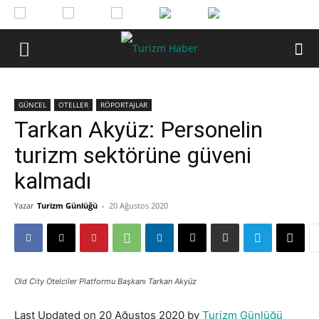
GÜNCEL
OTELLER
RÖPORTAJLAR
Tarkan Akyüz: Personelin
turizm sektörüne güveni
kalmadı
Yazar
Turizm Günlüğü
-
20 Ağustos 2020
Old City Otelciler Platformu Başkanı Tarkan Akyüz
Last Updated on 20 Ağustos 2020 by
Turizm Günlüğü