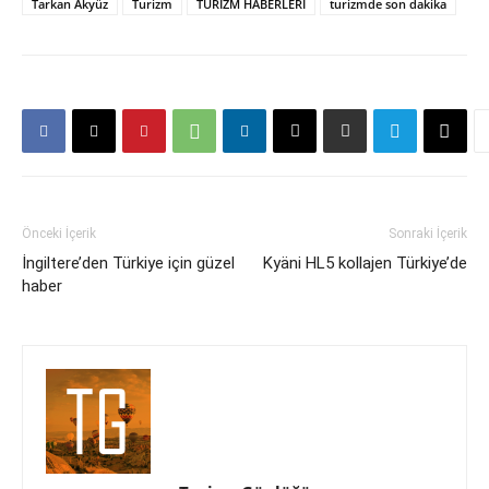
Tarkan Akyüz
Turizm
TURİZM HABERLERİ
turizmde son dakika
Önceki İçerik
Sonraki İçerik
İngiltere’den Türkiye için güzel
Kyäni HL5 kollajen Türkiye’de
haber