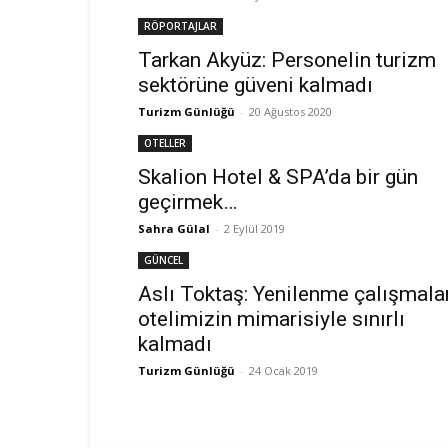
RÖPORTAJLAR
Tarkan Akyüz: Personelin turizm
sektörüne güveni kalmadı
Turizm Günlüğü
-
20 Ağustos 2020
OTELLER
Skalion Hotel & SPA’da bir gün
geçirmek…
Sahra Gülal
-
2 Eylül 2019
GÜNCEL
Aslı Toktaş: Yenilenme çalışmala
otelimizin mimarisiyle sınırlı
kalmadı
Turizm Günlüğü
-
24 Ocak 2019