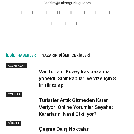
iletisim@turizmgunlugu.com
İLGILI HABERLER
YAZARIN DIĞER İÇERIKLERI
ACENTALAR
Van turizmi Kuzey Irak pazarına
yöneldi: Sınır kapıları ve vize için 8
kritik talep
OTELLER
Turistler Artık Gitmeden Karar
Veriyor: Online Yorumlar Seyahat
Kararlarını Nasıl Etkiliyor?
GÜNCEL
Çeşme Dalış Noktaları