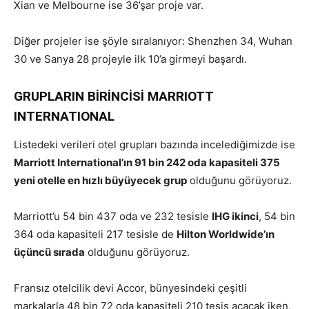
Xian ve Melbourne ise 36’şar proje var.
Diğer projeler ise şöyle sıralanıyor: Shenzhen 34, Wuhan
30 ve Sanya 28 projeyle ilk 10’a girmeyi başardı.
GRUPLARIN BİRİNCİSİ MARRIOTT
INTERNATIONAL
Listedeki verileri otel grupları bazında incelediğimizde ise
Marriott International’ın 91 bin 242 oda kapasiteli 375
yeni otelle en hızlı büyüyecek grup
olduğunu görüyoruz.
Marriott’u 54 bin 437 oda ve 232 tesisle
IHG ikinci
, 54 bin
364 oda kapasiteli 217 tesisle de
Hilton Worldwide’ın
üçüncü sırada
olduğunu görüyoruz.
Fransız otelcilik devi Accor, bünyesindeki çeşitli
markalarla 48 bin 72 oda kapasiteli 210 tesis açacak iken,