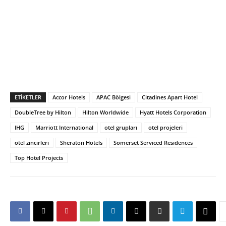
ETIKETLER
Accor Hotels
APAC Bölgesi
Citadines Apart Hotel
DoubleTree by Hilton
Hilton Worldwide
Hyatt Hotels Corporation
IHG
Marriott International
otel grupları
otel projeleri
otel zincirleri
Sheraton Hotels
Somerset Serviced Residences
Top Hotel Projects