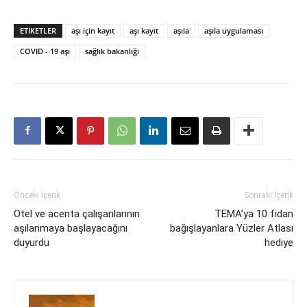
ETIKETLER
aşı için kayıt
aşı kayıt
aşıla
aşıla uygulaması
COVID - 19 aşı
sağlık bakanlığı
Önceki İçerik
Sonraki İçerik
Otel ve acenta çalışanlarının
TEMA’ya 10 fidan
aşılanmaya başlayacağını
bağışlayanlara Yüzler Atlası
duyurdu
hediye