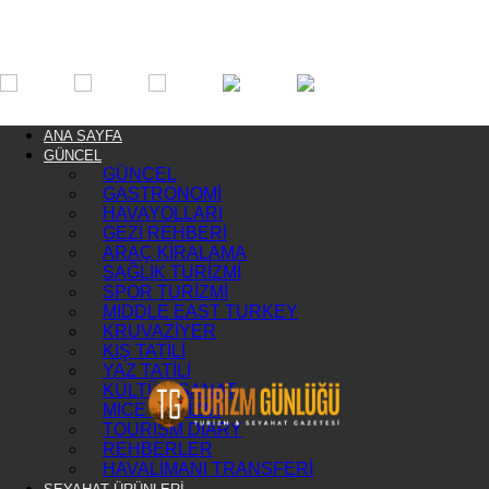
ANA SAYFA
GÜNCEL
GÜNCEL
GASTRONOMİ
HAVAYOLLARI
GEZİ REHBERİ
ARAÇ KİRALAMA
SAĞLIK TURİZMİ
SPOR TURİZMİ
MIDDLE EAST TURKEY
KRUVAZİYER
KIŞ TATİLİ
YAZ TATİLİ
KÜLTÜR SANAT
MICE TURİZMİ
TOURISM DIARY
REHBERLER
HAVALİMANI TRANSFERİ