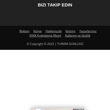
BIZI TAKIP EDIN
Reklam
Künye
Hakkımızda
Iletişim
Yazarlarımız
KVKK Aydınlatma Metni
Kullanım ve Gizlilik
© Copyright © 2023 | TURIZM GÜNLÜGÜ