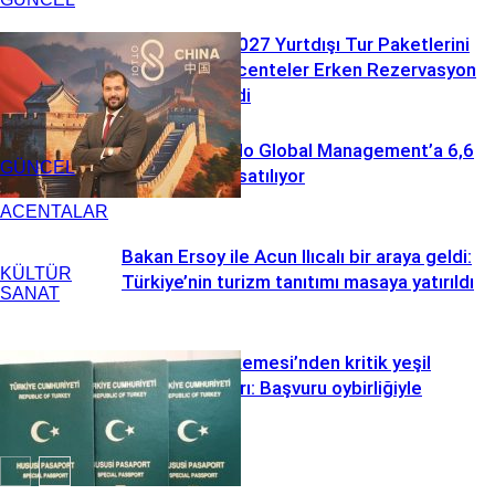
OTTO DMC, 2027 Yurtdışı Tur Paketlerini
Satışa Açtı: Acenteler Erken Rezervasyon
Dönemine Girdi
easyJet, Apollo Global Management’a 6,6
GÜNCEL
milyar euroya satılıyor
ACENTALAR
Bakan Ersoy ile Acun Ilıcalı bir araya geldi:
KÜLTÜR
Türkiye’nin turizm tanıtımı masaya yatırıldı
SANAT
Anayasa Mahkemesi’nden kritik yeşil
pasaport kararı: Başvuru oybirliğiyle
reddedildi