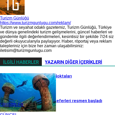
Turizm Günlüğü
https://www.turizmgunlugu.com/reklam/
Turizm ve seyahat odaklı gazetemiz, Turizm Günlüğü, Türkiye
ve dünya genelindeki turizm gelişmelerini, güncel haberleri ve
gündemle ilgili değerlendirmeleri, kesintisiz bir şekilde 7/24 siz
değerli okuyucularıyla paylaşıyor. Haber, röportaj veya reklam
talepleriniz için bize her zaman ulaşabilirsiniz:
iletisim@turizmgunlugu.com
İLGILI HABERLER
YAZARIN DIĞER İÇERIKLERI
Çeşme Dalış Noktaları
Akçay-Midilli seferleri resmen başladı
GİRİŞİMLER
GÜNCEL