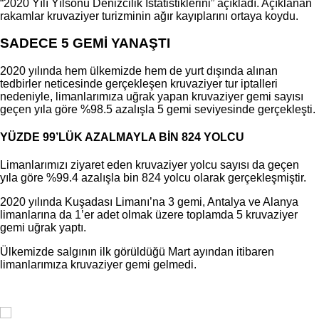
“2020 Yılı Yılsonu Denizcilik İstatistiklerini” açıkladı. Açıklanan
rakamlar kruvaziyer turizminin ağır kayıplarını ortaya koydu.
SADECE 5 GEMİ YANAŞTI
2020 yılında hem ülkemizde hem de yurt dışında alınan
tedbirler neticesinde gerçekleşen kruvaziyer tur iptalleri
nedeniyle, limanlarımıza uğrak yapan kruvaziyer gemi sayısı
geçen yıla göre %98.5 azalışla 5 gemi seviyesinde gerçekleşti.
YÜZDE 99’LÜK AZALMAYLA BİN 824 YOLCU
Limanlarımızı ziyaret eden kruvaziyer yolcu sayısı da geçen
yıla göre %99.4 azalışla bin 824 yolcu olarak gerçekleşmiştir.
2020 yılında Kuşadası Limanı’na 3 gemi, Antalya ve Alanya
limanlarına da 1’er adet olmak üzere toplamda 5 kruvaziyer
gemi uğrak yaptı.
Ülkemizde salgının ilk görüldüğü Mart ayından itibaren
limanlarımıza kruvaziyer gemi gelmedi.