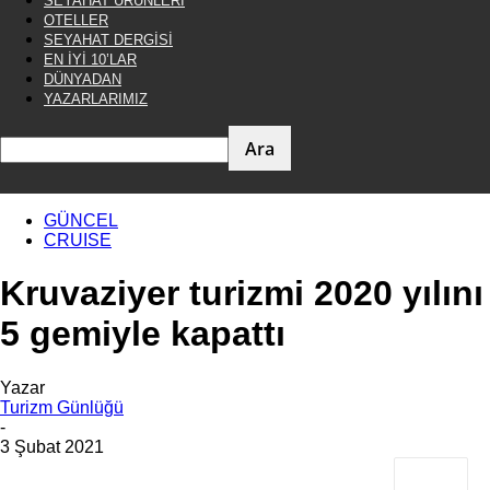
SEYAHAT ÜRÜNLERİ
OTELLER
SEYAHAT DERGİSİ
EN İYİ 10’LAR
DÜNYADAN
YAZARLARIMIZ
GÜNCEL
CRUISE
Kruvaziyer turizmi 2020 yılını
5 gemiyle kapattı
Yazar
Turizm Günlüğü
-
3 Şubat 2021