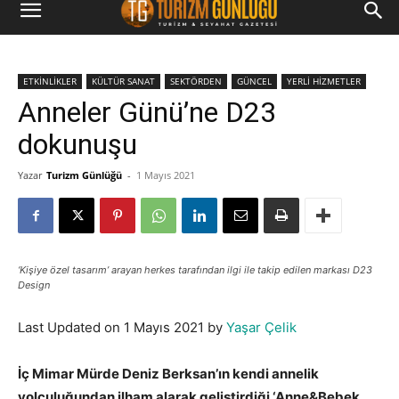
ETKİNLİKLER
KÜLTÜR SANAT
SEKTÖRDEN
GÜNCEL
YERLİ HİZMETLER
Anneler Günü’ne D23
dokunuşu
Yazar
Turizm Günlüğü
-
1 Mayıs 2021
‘Kişiye özel tasarım’ arayan herkes tarafından ilgi ile takip edilen markası D23
Design
Last Updated on 1 Mayıs 2021 by
Yaşar Çelik
İç Mimar Mürde Deniz Berksan’ın kendi annelik
yolculuğundan ilham alarak geliştirdiği ‘Anne&Bebek