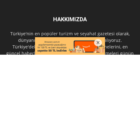
HAKKIMIZDA
Türkiye'nin en popüler turizm ve seyahat gazetesi olarak,
dünyanın 70 farklı ülkesinden aktif trafik alıyoruz.
Türkiye'deki ve global ölçekteki turizm gelişmelerini, en
güncel haberleri ve gündemle ilgili değerlendirmeleri günün
her saati okuyucularıyla paylaşıyoruz.
İletişim:
iletisim@turizmgunlugu.com
BIZI TAKIP EDIN