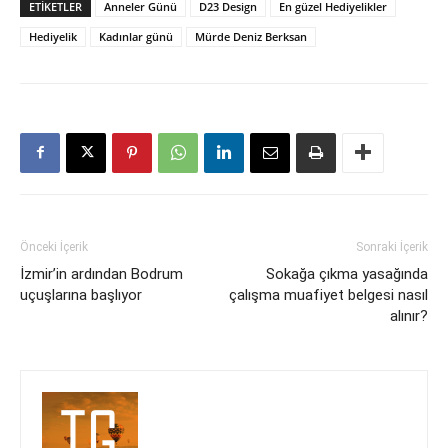
ETIKETLER
Anneler Günü
D23 Design
En güzel Hediyelikler
Hediyelik
Kadınlar günü
Mürde Deniz Berksan
Önceki İçerik
Sonraki İçerik
İzmir’in ardından Bodrum
Sokağa çıkma yasağında
uçuşlarına başlıyor
çalışma muafiyet belgesi nasıl
alınır?