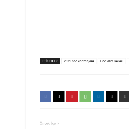
ETIKETLER
2021 hac kontenjanı
Hac 2021 kararı
Önceki İçerik