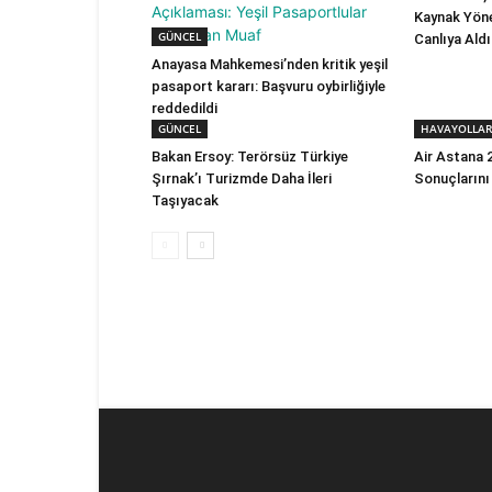
Kaynak Yöne
GÜNCEL
Canlıya Aldı
Anayasa Mahkemesi’nden kritik yeşil
pasaport kararı: Başvuru oybirliğiyle
reddedildi
GÜNCEL
HAVAYOLLAR
Bakan Ersoy: Terörsüz Türkiye
Air Astana 2
Şırnak’ı Turizmde Daha İleri
Sonuçlarını
Taşıyacak