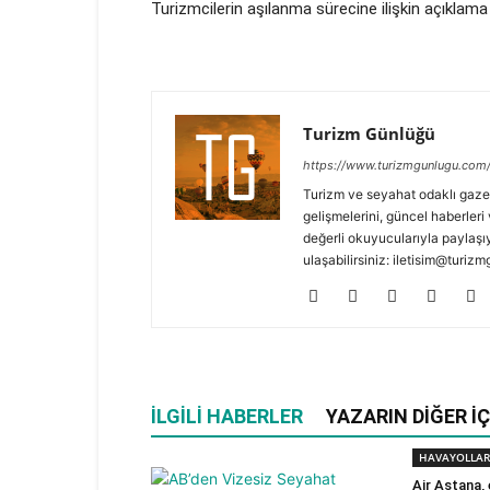
Turizmcilerin aşılanma sürecine ilişkin açıklama
Turizm Günlüğü
https://www.turizmgunlugu.com
Turizm ve seyahat odaklı gaze
gelişmelerini, güncel haberleri 
değerli okuyucularıyla paylaşıy
ulaşabilirsiniz: iletisim@turi
İLGILI HABERLER
YAZARIN DIĞER İÇ
HAVAYOLLAR
Air Astana,