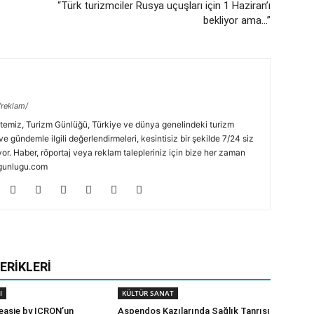
“Türk turizmciler Rusya uçuşları için 1 Haziran’ı
bekliyor ama…”
/reklam/
temiz, Turizm Günlüğü, Türkiye ve dünya genelindeki turizm
ve gündemle ilgili değerlendirmeleri, kesintisiz bir şekilde 7/24 siz
or. Haber, röportaj veya reklam talepleriniz için bize her zaman
zmgunlugu.com
ERIKLERI
I
KÜLTÜR SANAT
 easie by ICRON’un
Aspendos Kazılarında Sağlık Tanrısı