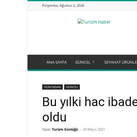
Perşembe, Ağustos 6, 2026
Turizm
Günlüğü
ANA SAYFA
GÜNCEL
SEYAHAT ÜRÜNLE
DÜNYADAN
GÜNCEL
Bu yılki hac ibade
oldu
Yazar
Turizm Günlüğü
-
24 Mayıs 2021