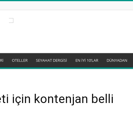
Rİ
OTELLER
SEYAHAT DERGİSİ
EN İYİ 10’LAR
DÜNYADAN
ti için kontenjan belli