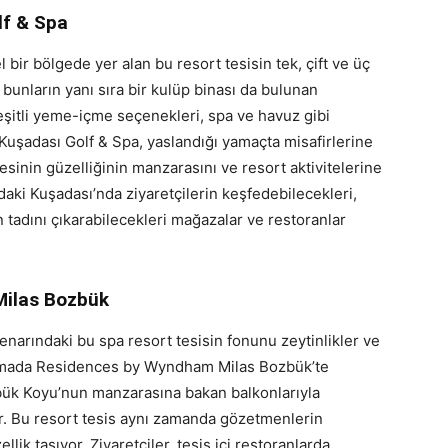
f & Spa
l bir bölgede yer alan bu resort tesisin tek, çift ve üç
 bunların yanı sıra bir kulüp binası da bulunan
çeşitli yeme-içme seçenekleri, spa ve havuz gibi
şadası Golf & Spa, yaslandığı yamaçta misafirlerine
esinin güzelliğinin manzarasını ve resort aktivitelerine
aki Kuşadası’nda ziyaretçilerin keşfedebilecekleri,
 tadını çıkarabilecekleri mağazalar ve restoranlar
ilas Bozbük
kenarındaki bu spa resort tesisin fonunu zeytinlikler ve
 Ramada Residences by Wyndham Milas Bozbük’te
ozbük Koyu’nun manzarasına bakan balkonlarıyla
r. Bu resort tesis aynı zamanda gözetmenlerin
ik taşıyor. Ziyaretçiler, tesis içi restoranlarda