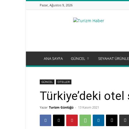
Pazar, Ağustos 9, 2026
Turizm
Günlüğü
ANA SAYFA
GÜNCEL
SEYAHAT ÜRÜNLE
GÜNCEL
OTELLER
Türkiye’deki otel 
Yazar
Turizm Günlüğü
-
13 Kasım 2021