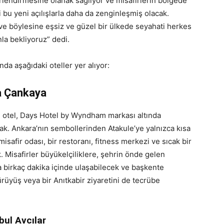
lendirmesine olanak sağlıyor ve misafirlerin bölgede
bu yeni açılışlarla daha da zenginleşmiş olacak.
e böylesine eşsiz ve güzel bir ülkede seyahati herkes
a bekliyoruz” dedi.
nda aşağıdaki oteller yer alıyor:
a Çankaya
n otel, Days Hotel by Wyndham markası altında
acak. Ankara’nın sembollerinden Atakule’ye yalnızca kısa
safir odası, bir restoranı, fitness merkezi ve sıcak bir
. Misafirler büyükelçiliklere, şehrin önde gelen
a birkaç dakika içinde ulaşabilecek ve başkente
rüyüş veya bir Anıtkabir ziyaretini de tecrübe
ul Avcılar