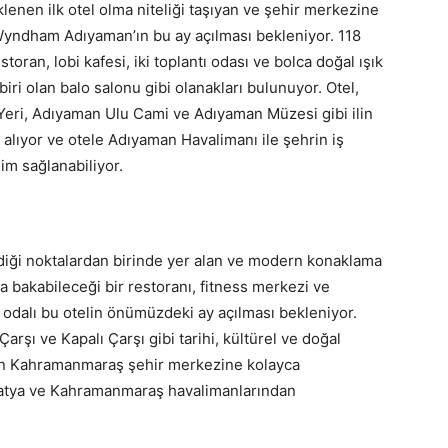
nen ilk otel olma niteliği taşıyan ve şehir merkezine
ndham Adıyaman’ın bu ay açılması bekleniyor. 118
storan, lobi kafesi, iki toplantı odası ve bolca doğal ışık
iri olan balo salonu gibi olanakları bulunuyor. Otel,
eri, Adıyaman Ulu Cami ve Adıyaman Müzesi gibi ilin
alıyor ve otele Adıyaman Havalimanı ile şehrin iş
im sağlanabiliyor.
diği noktalardan birinde yer alan ve modern konaklama
na bakabileceği bir restoranı, fitness merkezi ve
6 odalı bu otelin önümüzdeki ay açılması bekleniyor.
arşı ve Kapalı Çarşı gibi tarihi, kültürel ve doğal
den Kahramanmaraş şehir merkezine kolayca
alatya ve Kahramanmaraş havalimanlarından