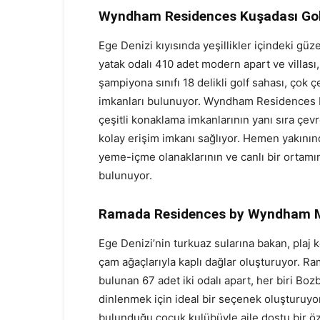
Wyndham Residences Kuşadası Gol
Ege Denizi kıyısında yeşillikler içindeki güze
yatak odalı 410 adet modern apart ve villası,
şampiyona sınıfı 18 delikli golf sahası, çok 
imkanları bulunuyor. Wyndham Residences Ku
çeşitli konaklama imkanlarının yanı sıra çevr
kolay erişim imkanı sağlıyor. Hemen yakınınd
yeme-içme olanaklarının ve canlı bir ortamın
bulunuyor.
Ramada Residences by Wyndham M
Ege Denizi’nin turkuaz sularına bakan, plaj 
çam ağaçlarıyla kaplı dağlar oluşturuyor.
bulunan 67 adet iki odalı apart, her biri B
dinlenmek için ideal bir seçenek oluşturuyo
bulunduğu çocuk kulübüyle aile dostu bir özell