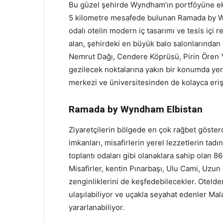
Bu güzel şehirde Wyndham’ın portföyüne ekle
5 kilometre mesafede bulunan Ramada by Wy
odalı otelin modern iç tasarımı ve tesis içi re
alan, şehirdeki en büyük balo salonlarından b
Nemrut Dağı, Cendere Köprüsü, Pirin Ören Y
gezilecek noktalarına yakın bir konumda yer 
merkezi ve üniversitesinden de kolayca eriş
Ramada by Wyndham Elbistan
Ziyaretçilerin bölgede en çok rağbet göster
imkanları, misafirlerin yerel lezzetlerin tadı
toplantı odaları gibi olanaklara sahip olan 8
Misafirler, kentin Pınarbaşı, Ulu Cami, Uzun Ç
zenginliklerini de keşfedebilecekler. Otel
ulaşılabiliyor ve uçakla seyahat edenler M
yararlanabiliyor.