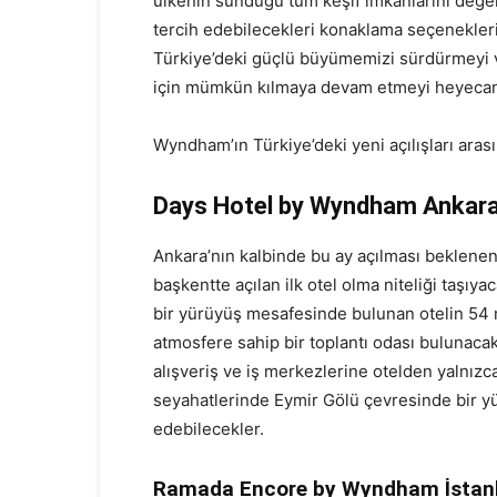
ülkenin sunduğu tüm keşif imkanlarını değer
tercih edebilecekleri konaklama seçenekleri 
Türkiye’deki güçlü büyümemizi sürdürmeyi v
için mümkün kılmaya devam etmeyi heyecanl
Wyndham’ın Türkiye’deki yeni açılışları arası
Days Hotel by Wyndham Ankar
Ankara’nın kalbinde bu ay açılması beklene
başkentte açılan ilk otel olma niteliği taşıy
bir yürüyüş mesafesinde bulunan otelin 54 mi
atmosfere sahip bir toplantı odası bulunacak
alışveriş ve iş merkezlerine otelden yalnızc
seyahatlerinde Eymir Gölü çevresinde bir yü
edebilecekler.
Ramada Encore by Wyndham İstanb