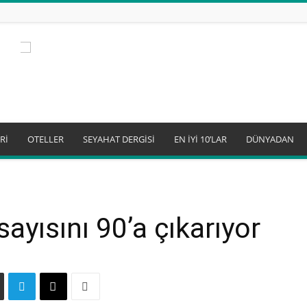
Rİ
OTELLER
SEYAHAT DERGİSİ
EN İYİ 10’LAR
DÜNYADAN
sayısını 90’a çıkarıyor