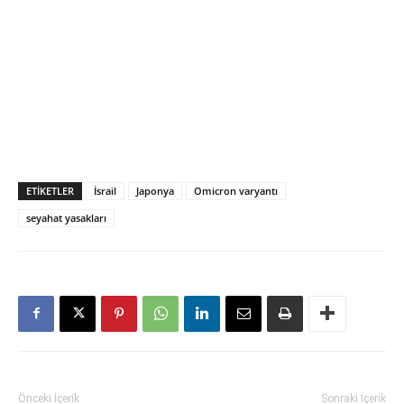
ETIKETLER
İsrail
Japonya
Omicron varyantı
seyahat yasakları
Önceki İçerik
Sonraki İçerik