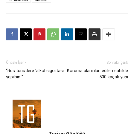
Önceki İçerik
Sonraki İçerik
“Rus turistlere ‘alkol sigortası’
Koruma alanı ilan edilen sahilde
yapılsın!”
500 kaçak yapı
Turizm Günlüğü