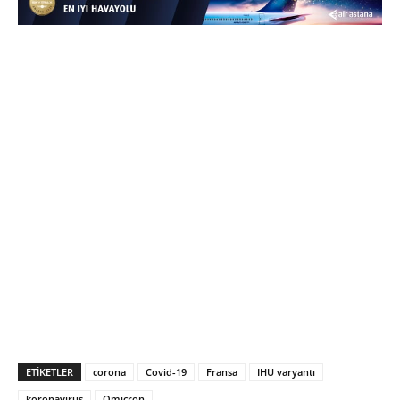
ETIKETLER
corona
Covid-19
Fransa
IHU varyantı
koronavirüs
Omicron