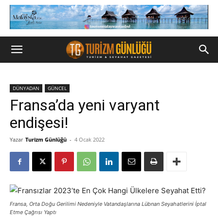
DÜNYADAN
GÜNCEL
Fransa’da yeni varyant
endişesi!
Yazar
Turizm Günlüğü
-
4 Ocak 2022
Fransa, Orta Doğu Gerilimi Nedeniyle Vatandaşlarına Lübnan Seyahatlerini İptal
Etme Çağrısı Yaptı