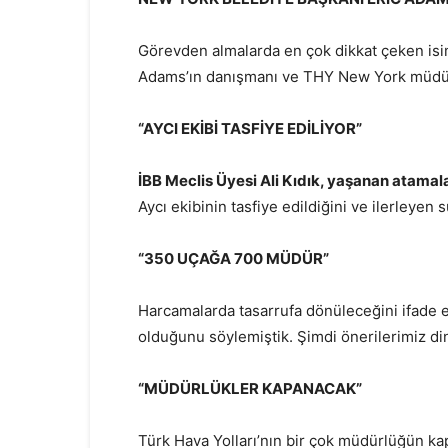
Görevden almalarda en çok dikkat çeken isi
Adams’ın danışmanı ve THY New York müdür
“AYCI EKİBİ TASFİYE EDİLİYOR”
İBB Meclis Üyesi Ali Kıdık, yaşanan atamal
Aycı ekibinin tasfiye edildiğini ve ilerleye
“350 UÇAĞA 700 MÜDÜR”
Harcamalarda tasarrufa dönüleceğini ifade 
olduğunu söylemiştik. Şimdi önerilerimiz din
“MÜDÜRLÜKLER KAPANACAK”
Türk Hava Yolları’nın bir çok müdürlüğün ka