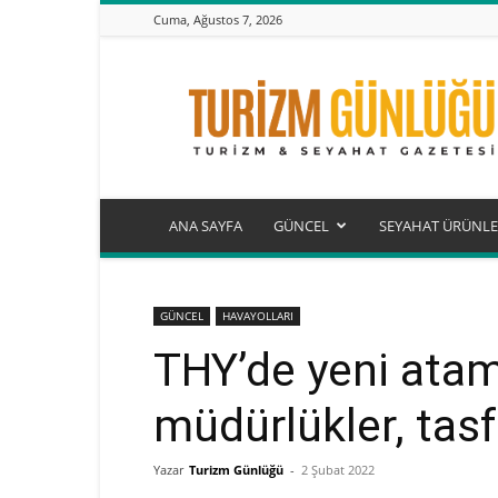
Cuma, Ağustos 7, 2026
Turizm
Günlüğü
ANA SAYFA
GÜNCEL
SEYAHAT ÜRÜNLE
GÜNCEL
HAVAYOLLARI
THY’de yeni atam
müdürlükler, tasf
Yazar
Turizm Günlüğü
-
2 Şubat 2022