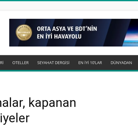
Rİ
OTELLER
SEYAHAT DERGİSİ
EN İYİ 10’LAR
DÜNYADAN
alar, kapanan
iyeler