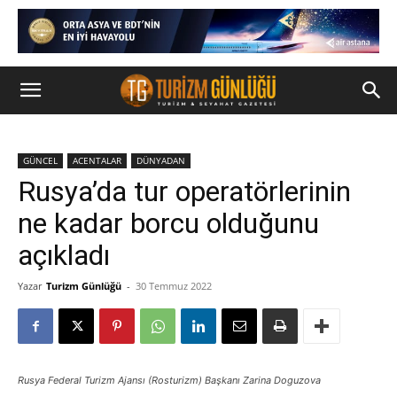
GÜNCEL
ACENTALAR
DÜNYADAN
Rusya’da tur operatörlerinin
ne kadar borcu olduğunu
açıkladı
Yazar
Turizm Günlüğü
-
30 Temmuz 2022
Rusya Federal Turizm Ajansı (Rosturizm) Başkanı Zarina Doguzova