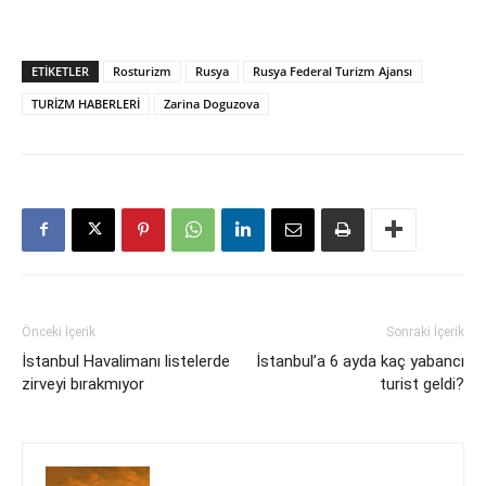
ETIKETLER
Rosturizm
Rusya
Rusya Federal Turizm Ajansı
TURİZM HABERLERİ
Zarina Doguzova
Önceki İçerik
Sonraki İçerik
İstanbul Havalimanı listelerde
İstanbul’a 6 ayda kaç yabancı
zirveyi bırakmıyor
turist geldi?