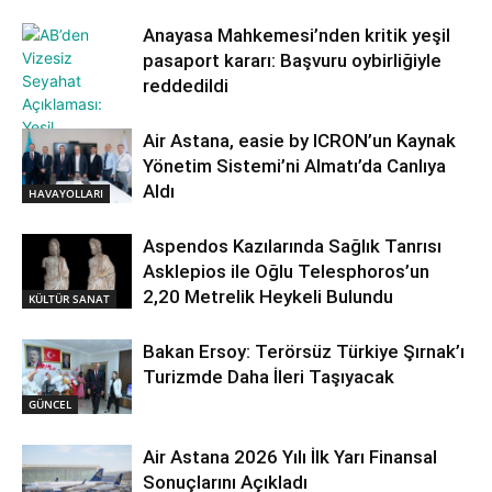
Anayasa Mahkemesi’nden kritik yeşil
pasaport kararı: Başvuru oybirliğiyle
reddedildi
Air Astana, easie by ICRON’un Kaynak
Yönetim Sistemi’ni Almatı’da Canlıya
GÜNCEL
Aldı
HAVAYOLLARI
Aspendos Kazılarında Sağlık Tanrısı
Asklepios ile Oğlu Telesphoros’un
2,20 Metrelik Heykeli Bulundu
KÜLTÜR SANAT
Bakan Ersoy: Terörsüz Türkiye Şırnak’ı
Turizmde Daha İleri Taşıyacak
GÜNCEL
Air Astana 2026 Yılı İlk Yarı Finansal
Sonuçlarını Açıkladı