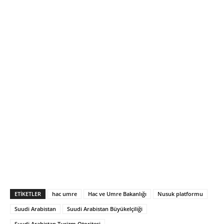
ETIKETLER
hac umre
Hac ve Umre Bakanlığı
Nusuk platformu
Suudi Arabistan
Suudi Arabistan Büyükelçiliği
Suudi Arabistan Turizm Otoritesi