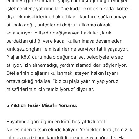
edilmesi gereken tarihi yapıya dönüştüğünü göremeyen
işletmeciler / yatırımcılar “ne kadar ekmek o kadar köfte”
diyerek misafirlerine hak ettikleri konforu sağlamamayı
bir hata değil, bütçelerini doğru kullanma olarak
adlandırıyor. Yıllardır değişmeyen havluları, kırık
bardakları gittiği yere kadar kullanılmaya devam eden
kırık şezlongları ile misafirlerine survivor tatili yaşatıyor.
Plajlar kötü durumda olduğunda ise, belediyelere suç
atılıyor, izin alınamadığı, yardım alamadıkları söyleniyor.
Otellerinin plajlarını kullanmak isteyen halkın isyanı
ortaya çıktığında ise, “biz bu plaja yatırım yapıyoruz,
misafirlerimiz için temizliyoruz” diyorlar.
5 Yıldızlı Tesis- Misafir Yorumu:
Hayatımda gördüğüm en kötü beş yıldızlı otel.
Neresinden tutsan elinde kalıyor. Yemekleri kötü, temizlik
sıfır, ayrıca iki gün kapı kilidi bozulmasıyla uğraştık. Ha