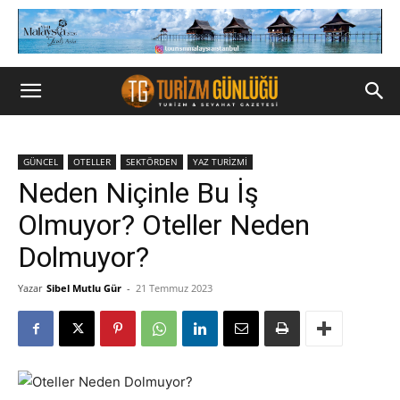
GÜNCEL
OTELLER
SEKTÖRDEN
YAZ TURİZMİ
Neden Niçinle Bu İş
Olmuyor? Oteller Neden
Dolmuyor?
Yazar
Sibel Mutlu Gür
-
21 Temmuz 2023