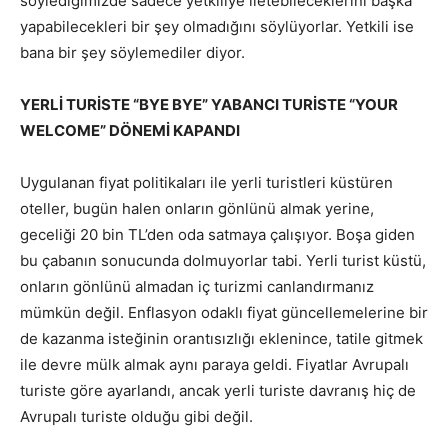
söylediğimizde sadece yetkiliye iletebileceklerini başka
yapabilecekleri bir şey olmadığını söylüyorlar. Yetkili ise
bana bir şey söylemediler diyor.
YERLİ TURİSTE “BYE BYE” YABANCI TURİSTE “YOUR
WELCOME” DÖNEMİ KAPANDI
Uygulanan fiyat politikaları ile yerli turistleri küstüren
oteller, bugün halen onların gönlünü almak yerine,
geceliği 20 bin TL’den oda satmaya çalışıyor. Boşa giden
bu çabanın sonucunda dolmuyorlar tabi. Yerli turist küstü,
onların gönlünü almadan iç turizmi canlandırmanız
mümkün değil. Enflasyon odaklı fiyat güncellemelerine bir
de kazanma isteğinin orantısızlığı eklenince, tatile gitmek
ile devre mülk almak aynı paraya geldi. Fiyatlar Avrupalı
turiste göre ayarlandı, ancak yerli turiste davranış hiç de
Avrupalı turiste olduğu gibi değil.