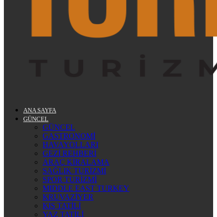
ANA SAYFA
GÜNCEL
GÜNCEL
GASTRONOMİ
HAVAYOLLARI
GEZİ REHBERİ
ARAÇ KİRALAMA
SAĞLIK TURİZMİ
SPOR TURİZMİ
MIDDLE EAST TURKEY
KRUVAZİYER
KIŞ TATİLİ
YAZ TATİLİ