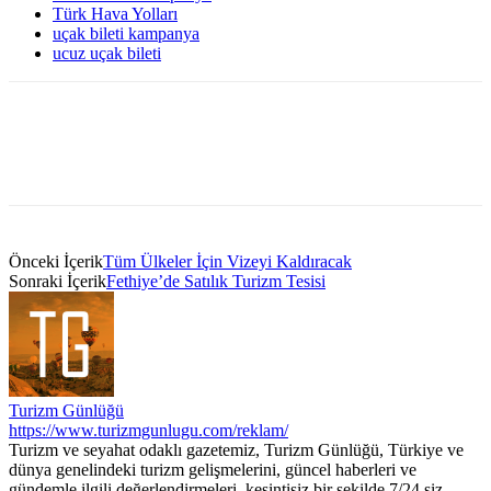
Türk Hava Yolları
uçak bileti kampanya
ucuz uçak bileti
Önceki İçerik
Tüm Ülkeler İçin Vizeyi Kaldıracak
Sonraki İçerik
Fethiye’de Satılık Turizm Tesisi
Turizm Günlüğü
https://www.turizmgunlugu.com/reklam/
Turizm ve seyahat odaklı gazetemiz, Turizm Günlüğü, Türkiye ve
dünya genelindeki turizm gelişmelerini, güncel haberleri ve
gündemle ilgili değerlendirmeleri, kesintisiz bir şekilde 7/24 siz