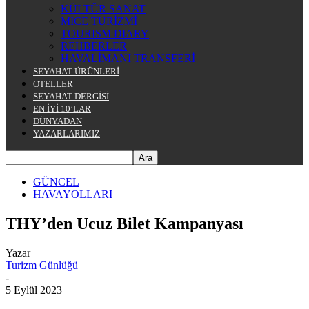
KÜLTÜR SANAT
MICE TURİZMİ
TOURISM DIARY
REHBERLER
HAVALİMANI TRANSFERİ
SEYAHAT ÜRÜNLERİ
OTELLER
SEYAHAT DERGİSİ
EN İYİ 10’LAR
DÜNYADAN
YAZARLARIMIZ
GÜNCEL
HAVAYOLLARI
THY’den Ucuz Bilet Kampanyası
Yazar
Turizm Günlüğü
-
5 Eylül 2023