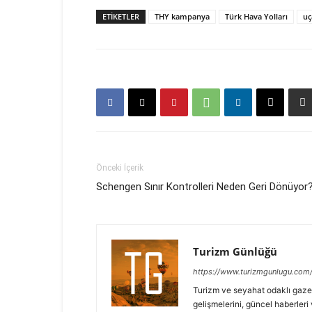
ETIKETLER
THY kampanya
Türk Hava Yolları
uç
Önceki İçerik
Schengen Sınır Kontrolleri Neden Geri Dönüyor
Turizm Günlüğü
https://www.turizmgunlugu.com
Turizm ve seyahat odaklı gaze
gelişmelerini, güncel haberleri 