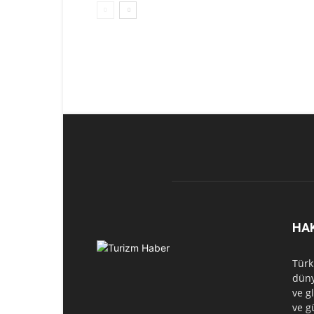
HA
Türk
düny
ve g
ve g