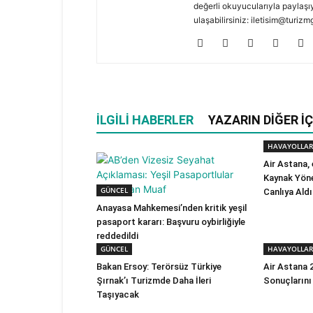
değerli okuyucularıyla paylaşıy
ulaşabilirsiniz: iletisim@turi
İLGILI HABERLER
YAZARIN DIĞER İÇ
HAVAYOLLAR
Air Astana,
Kaynak Yöne
GÜNCEL
Canlıya Aldı
Anayasa Mahkemesi’nden kritik yeşil
pasaport kararı: Başvuru oybirliğiyle
reddedildi
GÜNCEL
HAVAYOLLAR
Bakan Ersoy: Terörsüz Türkiye
Air Astana 2
Şırnak’ı Turizmde Daha İleri
Sonuçlarını
Taşıyacak