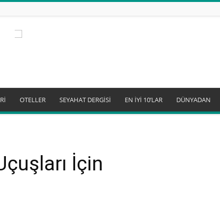
Rİ
OTELLER
SEYAHAT DERGİSİ
EN İYİ 10’LAR
DÜNYADAN
Uçuşları İçin