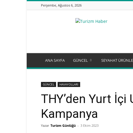
Perşembe, Ağustos 6, 2026
Turizm
Günlüğü
ANA SAYFA
GÜNCEL
SEYAHAT ÜRÜNLE
GÜNCEL
HAVAYOLLARI
THY’den Yurt İçi 
Kampanya
Yazar
Turizm Günlüğü
-
3 Ekim 2023