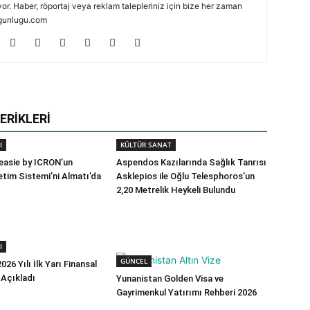
or. Haber, röportaj veya reklam talepleriniz için bize her zaman
zmgunlugu.com
ERIKLERI
I
KÜLTÜR SANAT
 easie by ICRON’un
Aspendos Kazılarında Sağlık Tanrısı
tim Sistemi’ni Almatı’da
Asklepios ile Oğlu Telesphoros’un
2,20 Metrelik Heykeli Bulundu
I
GÜNCEL
026 Yılı İlk Yarı Finansal
 Açıkladı
Yunanistan Golden Visa ve
Gayrimenkul Yatırımı Rehberi 2026