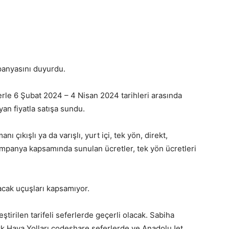
panyasını duyurdu.
erle 6 Şubat 2024 – 4 Nisan 2024 tarihleri arasında
yan fiyatla satışa sundu.
 çıkışlı ya da varışlı, yurt içi, tek yön, direkt,
mpanya kapsamında sunulan ücretler, tek yön ücretleri
ı İçin Kampanya
acak uçuşları kapsamıyor.
tirilen tarifeli seferlerde geçerli olacak. Sabiha
k Hava Yolları codeshare seferlerde ve AnadoluJet