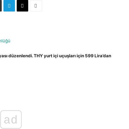
nlüğü
sı düzenlendi. THY yurt içi uçuşları için 599 Lira’dan
ad