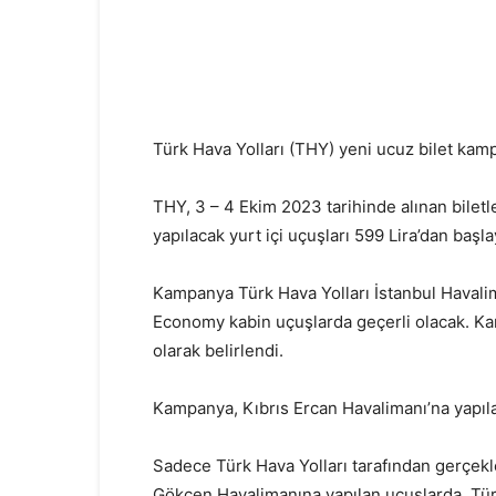
Türk Hava Yolları (THY) yeni ucuz bilet kam
THY, 3 – 4 Ekim 2023 tarihinde alınan biletl
yapılacak yurt içi uçuşları 599 Lira’dan başla
Kampanya Türk Hava Yolları İstanbul Havalimanı
Economy kabin uçuşlarda geçerli olacak. Ka
olarak belirlendi.
THY’den Yurt İçi Uçuşlar
Kampanya, Kıbrıs Ercan Havalimanı’na yapıl
Sadece Türk Hava Yolları tarafından gerçekleş
Gökçen Havalimanına yapılan uçuşlarda, Tür