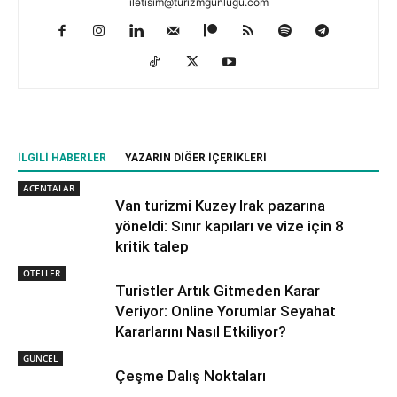
iletisim@turizmgunlugu.com
İLGILI HABERLER
YAZARIN DIĞER İÇERIKLERI
ACENTALAR
Van turizmi Kuzey Irak pazarına
yöneldi: Sınır kapıları ve vize için 8
kritik talep
OTELLER
Turistler Artık Gitmeden Karar
Veriyor: Online Yorumlar Seyahat
Kararlarını Nasıl Etkiliyor?
GÜNCEL
Çeşme Dalış Noktaları