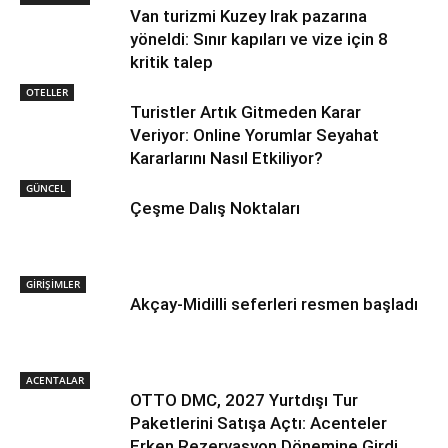
Van turizmi Kuzey Irak pazarına
yöneldi: Sınır kapıları ve vize için 8
kritik talep
OTELLER
Turistler Artık Gitmeden Karar
Veriyor: Online Yorumlar Seyahat
Kararlarını Nasıl Etkiliyor?
GÜNCEL
Çeşme Dalış Noktaları
GİRİŞİMLER
Akçay-Midilli seferleri resmen başladı
ACENTALAR
OTTO DMC, 2027 Yurtdışı Tur
Paketlerini Satışa Açtı: Acenteler
Erken Rezervasyon Dönemine Girdi