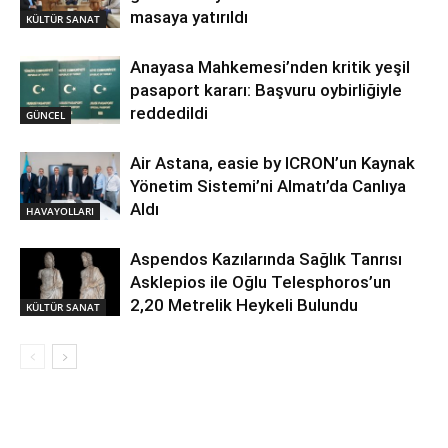
masaya yatırıldı
KÜLTÜR SANAT
Anayasa Mahkemesi’nden kritik yeşil
pasaport kararı: Başvuru oybirliğiyle
reddedildi
GÜNCEL
Air Astana, easie by ICRON’un Kaynak
Yönetim Sistemi’ni Almatı’da Canlıya
Aldı
HAVAYOLLARI
Aspendos Kazılarında Sağlık Tanrısı
Asklepios ile Oğlu Telesphoros’un
2,20 Metrelik Heykeli Bulundu
KÜLTÜR SANAT