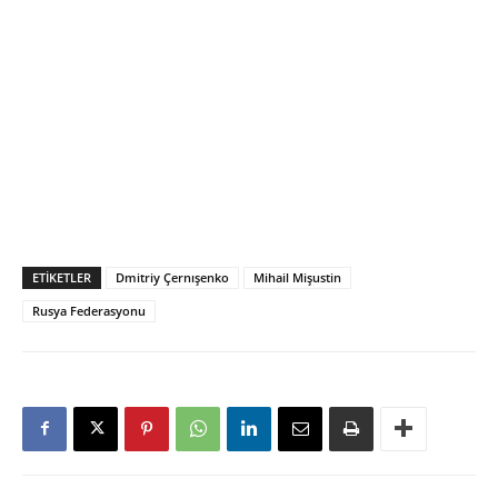
ETIKETLER
Dmitriy Çernışenko
Mihail Mişustin
Rusya Federasyonu