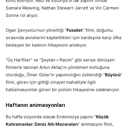
konu ediniyor. ABD ve Estonya ortak yapımı filmde
Samara Weaving, Nathan Stewart-Jarrett ve Vic Carmen
Sonne rol alıyor.
Ogan Şenyolcu’nun yönettiği “
Fussilet
” filmi, doğumu
sırasında annelerini kaybettikleri için kardeşine karşı öfke
besleyen bir kadının hikayesini anlatıyor.
“Üç Harfliler” ve “Şeytan-ı Racim” gibi seriye dönüşen
filmlerle tanınan Arkın Aktaç’ın yönetmen koltuğuna
oturduğu, Ömer Güler’in yapımcılığını üstlendiği “
Büyücü
”
filmi, görev için gittiği cinayet mahalliyle ilgili
halüsinasyonlar gören bir polisin hikayesine odaklanıyor.
Haftanın animasyonları
Bu hafta vizyonda olacak Endonezya yapımı “
Küçük
Kahramanlar: Deniz Altı Maceraları
” animasyon filmi,