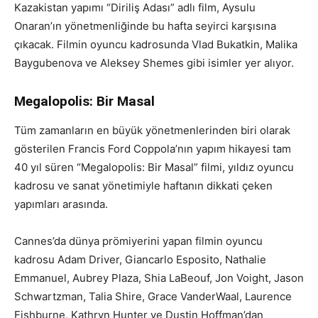
Kazakistan yapımı “Diriliş Adası” adlı film, Aysulu
Onaran’ın yönetmenliğinde bu hafta seyirci karşısına
çıkacak. Filmin oyuncu kadrosunda Vlad Bukatkin, Malika
Baygubenova ve Aleksey Shemes gibi isimler yer alıyor.
Megalopolis: Bir Masal
Tüm zamanların en büyük yönetmenlerinden biri olarak
gösterilen Francis Ford Coppola’nın yapım hikayesi tam
40 yıl süren “Megalopolis: Bir Masal” filmi, yıldız oyuncu
kadrosu ve sanat yönetimiyle haftanın dikkati çeken
yapımları arasında.
Cannes’da dünya prömiyerini yapan filmin oyuncu
kadrosu Adam Driver, Giancarlo Esposito, Nathalie
Emmanuel, Aubrey Plaza, Shia LaBeouf, Jon Voight, Jason
Schwartzman, Talia Shire, Grace VanderWaal, Laurence
Fishburne, Kathryn Hunter ve Dustin Hoffman’dan