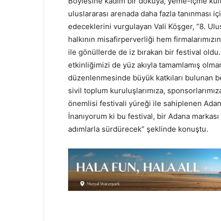
Böylesine kadim bir dokuya, yeme-içme kül
uluslararası arenada daha fazla tanınması i
edeceklerini vurgulayan Vali Köşger, “8. Ul
halkının misafirperverliği hem firmalarımız
ile gönüllerde de iz bırakan bir festival old
etkinliğimizi de yüz akıyla tamamlamış olman
düzenlenmesinde büyük katkıları bulunan be
sivil toplum kuruluşlarımıza, sponsorlarımız
önemlisi festivali yüreği ile sahiplenen Ad
İnanıyorum ki bu festival, bir Adana markası
adımlarla sürdürecek” şeklinde konuştu.