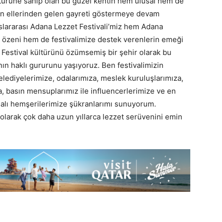
türüne sahip olan bu güzel kentin hem ulusal hem de
çin ellerinden gelen gayreti göstermeye devam
uslararası Adana Lezzet Festivali’miz hem Adana
ın özeni hem de festivalimize destek verenlerin emeği
u. Festival kültürünü özümsemiş bir şehir olarak bu
ın haklı gururunu yaşıyoruz. Ben festivalimizin
lediyelerimize, odalarımıza, meslek kuruluşlarımıza,
a, basın mensuplarımız ile influencerlerimize ve en
analı hemşerilerimize şükranlarımı sunuyorum.
 olarak çok daha uzun yıllarca lezzet serüvenini emin