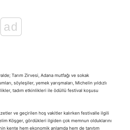
ad
tivalde; Tarım Zirvesi, Adana mutfağı ve sokak
umları, söyleşiler, yemek yarışmaları, Michelin yıldızlı
ikler, tadım etkinlikleri ile ödüllü festival koşusu
tler ve geçirilen hoş vakitler kalırken festivalle ilgili
elim Köşger, gördükleri ilgiden çok memnun olduklarını
li’nin kente hem ekonomik anlamda hem de tanıtım