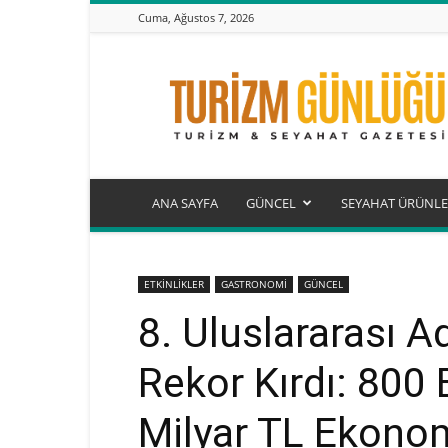
Cuma, Ağustos 7, 2026
Turizm
Günlüğü
ANA SAYFA
GÜNCEL
SEYAHAT ÜRÜNLE
ETKİNLİKLER
GASTRONOMİ
GÜNCEL
8. Uluslararası A
Rekor Kırdı: 800 
Milyar TL Ekonom