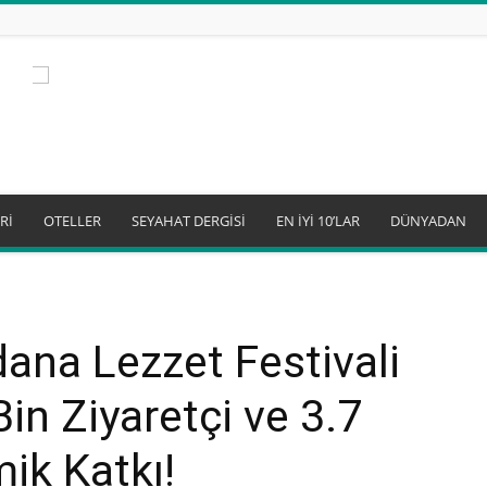
Rİ
OTELLER
SEYAHAT DERGİSİ
EN İYİ 10’LAR
DÜNYADAN
dana Lezzet Festivali
Bin Ziyaretçi ve 3.7
ik Katkı!