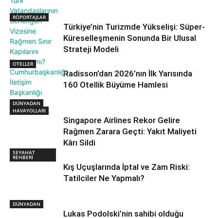
RÖPORTAJLAR
Türkiye’nin Turizmde Yükselişi: Süper-
Küreselleşmenin Sonunda Bir Ulusal
Strateji Modeli
OTELLER
Radisson’dan 2026’nın İlk Yarısında
160 Otellik Büyüme Hamlesi
DÜNYADAN
HAVAYOLLARI
Singapore Airlines Rekor Gelire
Rağmen Zarara Geçti: Yakıt Maliyeti
Kârı Sildi
SEYAHAT
REHBERİ
Kış Uçuşlarında İptal ve Zam Riski:
Tatilciler Ne Yapmalı?
DÜNYADAN
Lukas Podolski’nin sahibi olduğu