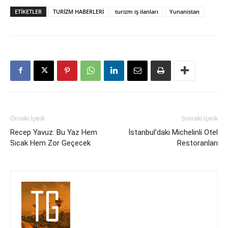
ETIKETLER
TURİZM HABERLERİ
turizm iş ilanları
Yunanistan
Önceki İçerik
Sonraki İçerik
Recep Yavuz: Bu Yaz Hem
İstanbul’daki Michelinli Otel
Sıcak Hem Zor Geçecek
Restoranları