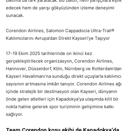
balonla da fark yaratacak. Bu balon, hem yarışçılara eşlik
edecek hem de yarışı gökyüzünden izleme deneyimi
sunacak.
Corendon Airlines, Salomon Cappadocia Ultra-Trail®
Katılımcılarını Avrupa’dan Direkt Kayseri’ye Taşıyor
17-19 Ekim 2025 tarihlerinde on ikinci kez
gerçekleştirilecek organizasyon, Corendon Airlines,
Hannover, Düsseldorf, Köln, Nürnberg ve Rotterdam’dan
Kayseri Havalimanı’na sunduğu direkt uçuşlarla katılımcı
sayısının artmasına imkân tanıyor. Corendon Airlines ağı
içinde stratejik bir destinasyon olan Kayseri, dünyanın
önde gelen atletleri için Kapadokya’ya ulaşımda kilit bir
nokta haline gelerek spor turizminin gelişimine katkı
sağlıyor.
Team Corendon koşu ekibi de Kapadokya’da