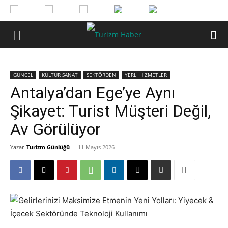
GÜNCEL
KÜLTÜR SANAT
SEKTÖRDEN
YERLİ HİZMETLER
Antalya’dan Ege’ye Aynı
Şikayet: Turist Müşteri Değil,
Av Görülüyor
Yazar
Turizm Günlüğü
-
11 Mayıs 2026