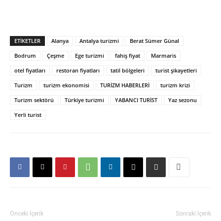
ETIKETLER
Alanya
Antalya turizmi
Berat Sümer Günal
Bodrum
Çeşme
Ege turizmi
fahiş fiyat
Marmaris
otel fiyatları
restoran fiyatları
tatil bölgeleri
turist şikayetleri
Turizm
turizm ekonomisi
TURİZM HABERLERİ
turizm krizi
Turizm sektörü
Türkiye turizmi
YABANCI TURİST
Yaz sezonu
Yerli turist
Önceki İçerik
Sonraki İçerik