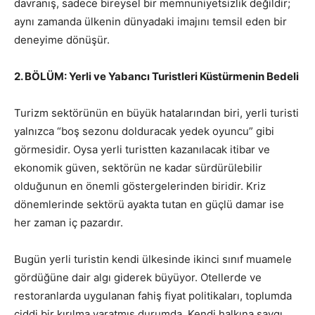
davranış, sadece bireysel bir memnuniyetsizlik değildir;
aynı zamanda ülkenin dünyadaki imajını temsil eden bir
deneyime dönüşür.
2. BÖLÜM: Yerli ve Yabancı Turistleri Küstürmenin Bedeli
Turizm sektörünün en büyük hatalarından biri, yerli turisti
yalnızca “boş sezonu dolduracak yedek oyuncu” gibi
görmesidir. Oysa yerli turistten kazanılacak itibar ve
ekonomik güven, sektörün ne kadar sürdürülebilir
olduğunun en önemli göstergelerinden biridir. Kriz
dönemlerinde sektörü ayakta tutan en güçlü damar ise
her zaman iç pazardır.
Bugün yerli turistin kendi ülkesinde ikinci sınıf muamele
gördüğüne dair algı giderek büyüyor. Otellerde ve
restoranlarda uygulanan fahiş fiyat politikaları, toplumda
ciddi bir kırılma yaratmış durumda. Kendi halkına saygı